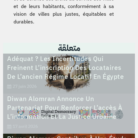
et de leurs habitants, conformément à sa
vision de villes plus justes, équitables et
durables.
متعلقة
Logement Alternatif Ou Logement
Adéquat ? Les Incertitudes Qui
Freinent L’inscription Des Locataires
De L’ancien Régime Locatif En Égypte
27 juin 2026
Diwan Alomran Annonce Un
Partenariat Pour Renforcer L’accès À
L’information Et La Justice Urbaine
17 avril 2026