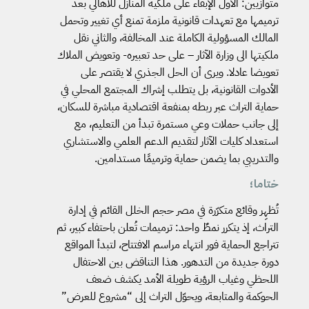
متوازيين: الأول الإبقاء على ملكية المنازل للأهالي بعد
ترميمها مع تعهدات قانونية ملزمة تمنع أي تغيير وتحمل
المالك المسؤولية الكاملة عند المخالفة، والثاني نقل
ملكيتها الى وزارة الآثار – على حد تعبيره- وتعويض الملاك
تعويضا عادلا. ويرى أن الحل الجذري لا يقتصر على
الأدوات القانونية، بل يتطلب إشراك المجتمع المحلي في
حماية التراث عبر ربطه بمنفعة اقتصادية مباشرة للسكان،
إلى جانب حملات وعي مستمرة تبدأ من التعليم، مع
استعداد كليات الآثار لتقديم الدعم العلمي والاستشاري
والتدريبي بما يضمن حماية وترميمًا مستدامين.
ختاما؛
تُظهِر وقائع متكرّرة في مصر حجم الخلل القائم في إدارة
التراث، إذ يتكرر نمطٌ واحد: ترميمات تُعلن باحتفاء كبير، ثم
تتراجع الحماية فور انتهاء مراسم الافتتاح، لتبدأ المواقع
دورة جديدة من التدهور. هذا التناقض بين الاحتفال
اللحظي وغياب الرؤية طويلة الأمد يكشف ضعف
الحوكمة والمتابعة، ويحوّل التراث إلى “مشروع للعرض”