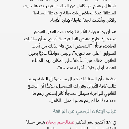
لاحقًا إلى هدم جزء كامل من الجانب الغربي. بعدها حررت
المنطقة عدة محاضر إثبات حالة في شرطة السياحة
والآثار، وشُكلت لجنة عاجلة لإدارة الأزمة.
غير أن رواية وزارة الآثار لا تتوقف عند الفعل الفردي
وحده. إذ يطرح مفتش الآثار فرضية أوسع بشأن خلفيات
الحادث، قائلًا: “الشخص الذي قام بذلك من أرباب
السوابق “على حد تعبيره”، وليس مواطنًا عاديًا يجهل
القانون. هناك من ‘سلّطه’ على المكان، ربما المالك
القديم أو أي طرف آخر له مصلحة”.
ويضيف أن التحقيقات لا تزال مستمرة في النيابة، ويتم
طلب كافة الأوراق وقرارات التسجيل، مؤكدًا أن الوضع
القانوني للواجهة سيظل مسجلًا كأثر إسلامي رغم ما
حدث، طالما لم يتم هدم المنزل بالكامل.
غياب الإعلان الرسمي عن الواقعة
في 19 أكتوبر، نشر الدكتور
عبدالرحيم ريحان
رئيس حملة