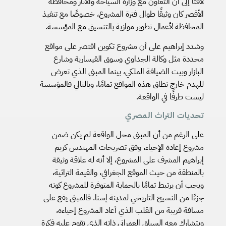
لافتًا إلى أن التعاون مع وزارة السياحة والآثار ومحافظة
الأقصر كان وثيقًا طوال فترة المشروع، خصوصًا مع تنفيذ
المحافظة لأعمال تطوير موازية بالتنسيق مع المؤسسة.
وشدد إبراهيم على أن مشروع تكوين اقتصر على مواقع
محددة مثل وكالة الجداوي وسوق القيسارية وشارع
البازار وبيت الضيافة الملكي، بينما المبنى الذي تعرض
للهدم خارج نطاق هذه المواقع تمامًا، وبالتالي فالمؤسسة
ليست طرفًا في الواقعة.
تحديات التراث المصري
على الرغم من أن المبنى محل الواقعة لم يكن ضمن
مشروع إعادة الإحياء، وفق تصريحات المهندس كريم
إبراهيم المشرف على المشروع، إلا أنه له علاقة وثيقة
بالمنطقة من حيث الموقع الجغرافي، والقيمة التراثية،
ويجب أن يرتبط تمامًا بالحماية المتوفرة للمشروع كونه
جزءًا من النسيج التاريخي لمدينة إسنا. فالمبنى يقع على
مسافة قريبة من القلب الذي أعاد المشروع إحياءه،
ويتشارك معه السياق العمراني ذاته الذي تقوم عليه فكرة