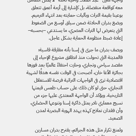
معه كواقعة منفصلة، بل كإشارة إلى أزمة أعمق تتعلق
بوعينا بقيمة التراث وبآليات حمايته بعد انتهاء الترميم.
ويضع بدران الحادثة ضمن سياق أوسع من الضغوط
التي يتعرض لها التراث المصري، ما يستدعي –بحسبه–
إعادة ضبط منظومة الحماية بشكل عاجل.
ويصف بدران ما جرى في إسنا بأنه مفارقة قاسية؛
فالمدينة التي تحولت منذ انطلاق مشروع الإحياء إلى
مقصد سياحي وتجاري، وحازت احتفاءً عالميًا بعد فوزها
بجائزة الأغا خان، أصبحت في الوقت نفسه هدفًا لشهية
اقتصادية ترى في الواجهات التراثية فرصة للاستغلال
التجاري، حتى لو كان ذلك على حساب طمس قيمتها
التاريخية. ويؤكد أن الواجهة المعتدى عليها جزء من
نسيج معماري نادر يمثل ذاكرة إسنا وتنوعها الحضاري،
وأن فقدان نماذج كهذه يهدد الهوية البصرية لمدن
الصعيد.
ولمنع تكرار مثل هذه الجرائم، يقترح بدران مسارين