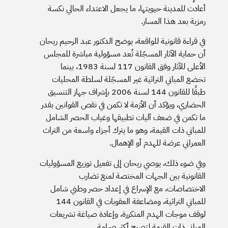
أعادت للمدينة حيويتها، ما يجعل الاعتداء الحالي نكسة
رمزية بعد هذا المسار.
في قراءة قانونية للواقعة، يوضح الدكتور عبد الرحيم ريحان
أن حماية الآثار المسجّلة تُعد مسؤولية مباشرة للمجلس
الأعلى للآثار وفق القانون 117 لسنة 1983، بينما
تخضع المباني التراثية غير المسجّلة لسلطة المحليات
طبقًا للقانون 144 لسنة 2006 بإشراف جهاز التنسيق
الحضاري، ويؤكد أن الأزمة لا تكمن في نقص القوانين بقدر
ما تكمن في ضعف آليات تطبيقها وغياب الحصر الشامل
للمباني ذات القيمة، وهو ما يترك أجزاء واسعة من التراث
العمراني عرضة للهدم أو الإهمال.
وفي ضوء ذلك، يوصي ريحان إلى تفعيل توزيع المسؤوليات
القانونية بين الجهات المختصة لمنع تضارب
الاختصاصات، مع الإسراع في إعداد حصر وطني شامل
للمباني التراثية، ومضاعفة العقوبات في القانون 144
لوقف موجات الهدم المتكررة، وإعادة صياغة تشريعات
المباني ذات القيمة لتصبح أكثر صرامة.