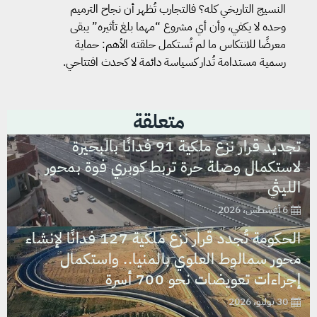
النسيج التاريخي كله؟ فالتجارب تُظهر أن نجاح الترميم
وحده لا يكفي، وأن أي مشروع “مهما بلغ تأثيره” يبقى
معرضًا للانتكاس ما لم تُستكمل حلقته الأهم: حماية
رسمية مستدامة تُدار كسياسة دائمة لا كحدث افتتاحي.
متعلقة
تجديد قرار نزع ملكية 91 فدانًا بالبحيرة
لاستكمال وصلة حرة تربط كوبري فوة بمحور
الليثي
6 أغسطس، 2026
الحكومة تُجدد قرار نزع ملكية 127 فدانًا لإنشاء
محور سمالوط العلوي بالمنيا.. واستكمال
إجراءات تعويضات نحو 700 أسرة
30 يوليو، 2026