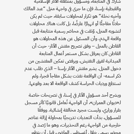
شارك في المتابعة، ومسؤول بمنطقة الآثار الإسلامية
والقبطية بإسنا، فإن ما جرى في واجهة منزل “عبد المالك
وأخيه نخلة” هو تكرار لمحاولات سابقة، حيث لم يكن
حادثًا مفاجئًا أو انهيارًا عارضًا، بل كانت هناك محاولات
لتشويه المنزل، وُثقت في محاضر رسمية متتابعة قبل
واقعة الهدم، وأن المسئول عن هذه المحاولات هو
القاطن بالمنزل – وفق تصريح مفتش الآثار- حيث أن
القاطن كان يعرقل بشكل مستمر أعمال المتابعة
الميدانية لفرق التفتيش، ويرفض تمكين المفتشين من
دخول المنزل. يشير مفتش الآثار بإسنا – الذي طلب عدم
ذكر اسمه- أن الواقعة نفذت بشكل مفاجأ فجرا، ولم
تستطع ورديات الحراسة كشف الواقعة الا بعد وقوعها.
ويشرح أحد مسؤولي الآثار في إسنا، في تصريحات خاصة
لـ«ديوان العمران»، أن الواجهة تُعامل قانونيًا كأثر مسجل
بقرار وزاري، وليست مجرد مخالفة إنشائية. ووفقًا
للمسؤول، بدأت التعديات تدريجيًا بمحاولة إزالة عناصر
خارجية من الواجهة رغم التحذيرات، وهو ما رُصد في
محضر رسمي خلال أغسطس الماضي، قبل أن يتطور