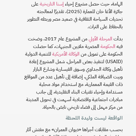
الهامة، حيث حصل مشروع إحياء
إسنا التاريخية
على
جائزة الأغا خان للعمارة (2025)، تقديرًا لمعالجته
تحديات السياحة الثقافية في صعيد مصر وربطه التطوير
بالحفاظ على التراث.
بدأت
المرحلة الأولي
من المشروع عام 2017، وضخت
فيه
الحكومة
المصرية ملايين الجنيهات، كما حصلت
الحكومة على تمويل من
الوكالة الأمريكية
للتنمية الدولية
(USAID) لتنفيذ بعض المراحل، شمل المشروع إعادة
تأهيل وكالة الجداوي وسوق القيسارية وشارع البازار
وبيت الضيافة الملكي، إضافة إلى تأهيل عدد من المواقع
ذات القيمة المعمارية، مع استخدام مواد محلية
مستدامة وإحياء تقنيات البناء التقليدية، إلى جانب
مبادرات اجتماعية واقتصادية أسهمت في تحويل المدينة
من مركز مهمل إلى فضاء تاريخي نابض بالحياة.
الواقعة ليست وليدة اللحظة
بحسب مقابلات أجراها «ديوان العمران» مع مفتش آثار