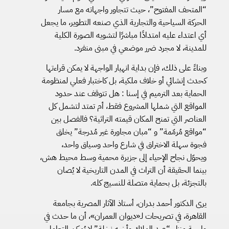
“المتحف المفتوح”، حيث تتجاور واجهاته مع مسار
الحركة السياحية والتجارية الذي صنعه التطوير، ما يجعل
أي اعتداء عليه امتدادًا مباشرًا لتشويه الصورة الكلية
للمدينة، لا مجرد ضرر موضعي في مبنى منفرد.
وبناءً على ذلك، فإن بداية انهيار الواجهة لا يمكن قراءتها
كحدث إنشائي أو خلاف ملكية، بل كاختبار فعلي لمنظومة
الحماية بعد الترميم في إسنا : هل تتوقف عند حدود
المواقع التي شملها المشروع فقط، أم تمتد لتشمل كل
العناصر التي تمنح المكان قيمته التراثية؟ فالفصل بين
“مواقع مُرمّمة” و “مبان مجاورة غير مُدرجة” يخلق
فجوة سهلة الاختراق في شارع واحد وسياق واحد،
ويحوّل نجاح الإحياء إلى جزيرة محمية وسط محيط هش،
بينما الحقيقة أن التراث في المدن التاريخية لا يُصان
بالتجزئة، بل بحماية متصلة للنسيج كله.
يرى الدكتور أحمد بدران، أستاذ الآثار المصرية بجامعة
القاهرة، في تصريحات لـ«ديوان العمران»، أن ما حدث في
واجهة منزل “عبد الملاك وأخيه نخلة” لا يُمكن التعامل