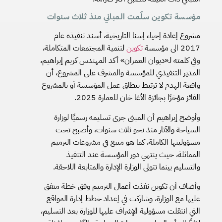
مؤسسة تكوين سلّمت المباني منذ ثلاث سنوات
مشروع إعادة إحياء إسنا التاريخية، أسند تنفيذه عام
2017 الى مؤسسة
تكوين
لتنمية المجتمعات المتكاملة،
وفي كلمته لـ«ديوان العمران» أكد المهندس كريم إبراهيم،
المدير التنفيذي للمؤسسة والمشرف على المشروع، أن
واقعة الهدم لا ترتبط بنطاق عمل المؤسسة أو بالمشروع
الفائز مؤخرًا بجائزة الأغا خان للعمارة 2025.
وأوضح إبراهيم أن المبنى جرى تسليمه رسميًا لوزارة
السياحة والآثار منذ نحو ثلاث سنوات، وأصبح تحت
مسؤوليتها الكاملة، كما هو متبع في مشروعات الترميم
المماثلة، حيث ينتهي دور المؤسسة عند التنفيذ
والتسليم بينما تتولى الوزارة الإدارة والمتابعة اللاحقة.
وأضاف أن تكوين نفذت أعمال الترميم وفق خطة متفق
عليها مع الوزارة، وشاركت في إعداد خطط إدارة المواقع
التي انتقلت مسؤولية الإشراف عليها للوزارة بعد التسليم،