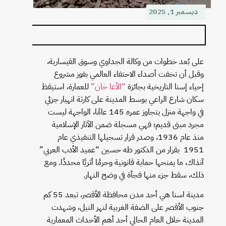
ديسمبر 1, 2025
على بُعد خطوات من وكالة الجداوي وسوق القيسارية،
وقبل أن تخفت أصداء الاحتفاء العالمي بفوز مشروع
إحياء إسنا التاريخية بجائزة
“الأغا خان”
للعمارة، استيقظ
سكان شارع الراعي بوسط المدينة على كارثة انهيار جزئي
في واجهة منزل يتجاوز عمره 145 عامًا، الواجهة ليست
مجرد مبنى قديم؛ فهي مسجلة ضمن الآثار الإسلامية
منذ عام 1936، وصدر قرار تسجيلها التنفيذي عام
1951 بقرار من الدكتور طه حسين “عميد الأدب العربي”
آنذاك، ما يمنحها حماية قانونية وحرمًا أثريًا محددًا. ومع
ذلك، سقط جزء منها فجأة في وضح النهار.
مدينة اسنا هي أحد مدن محافظة الأقصر، تبعد 55 كم
جنوب الأقصر على الضفة الغربية لنهر النيل، وشهدت
المدينة خلال العام الحالي أحد أهم الأحداث المعمارية