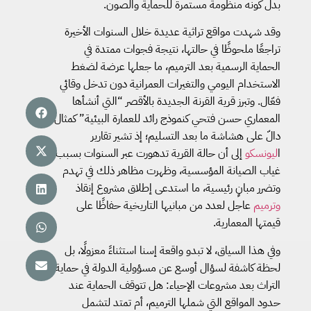
بدل كونه منظومة مستمرة للحماية والصون.
وقد شهدت مواقع تراثية عديدة خلال السنوات الأخيرة
تراجعًا ملحوظًا في حالتها، نتيجة فجوات ممتدة في
الحماية الرسمية بعد الترميم، ما جعلها عرضة لضغط
الاستخدام اليومي والتغيرات العمرانية دون تدخل وقائي
فعّال. وتبرز قرية القرنة الجديدة بالأقصر “التي أنشأها
المعماري حسن فتحي كنموذج رائد للعمارة البيئية” كمثال
دالّ على هشاشة ما بعد التسليم؛ إذ تشير تقارير
ا
ليونسكو
إلى أن حالة القرية تدهورت عبر السنوات بسبب
غياب الصيانة المؤسسية، وظهرت مظاهر ذلك في تهدم
وتضرر مبانٍ رئيسية، ما استدعى إطلاق مشروع إنقاذ
وترميم
عاجل لعدد من مبانيها التاريخية حفاظًا على
قيمتها المعمارية.
وفي هذا السياق، لا تبدو واقعة إسنا استثناءً معزولًا، بل
لحظة كاشفة لسؤال أوسع عن مسؤولية الدولة في حماية
التراث بعد مشروعات الإحياء: هل تتوقف الحماية عند
حدود المواقع التي شملها الترميم، أم تمتد لتشمل