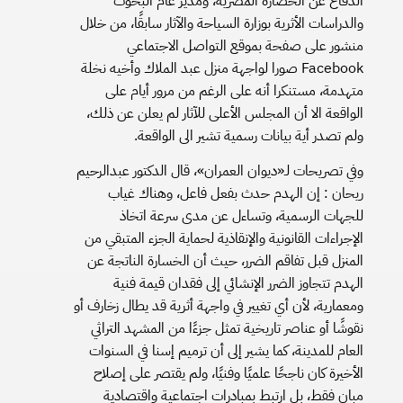
الدفاع عن الحضارة المصرية، ومدير عام البحوث
والدراسات الأثرية بوزارة السياحة والآثار سابقًا، من خلال
منشور على صفحة بموقع التواصل الاجتماعي
Facebook صورا لواجهة منزل عبد الملاك وأخيه نخلة
متهدمة، مستنكرا أنه على الرغم من مرور أيام على
الواقعة الا أن المجلس الأعلى للآثار لم يعلن عن ذلك،
ولم تصدر أية بيانات رسمية تشير الى الواقعة.
وفي تصريحات لـ«ديوان العمران»، قال الدكتور عبدالرحيم
ريحان : إن الهدم حدث بفعل فاعل، وهناك غياب
للجهات الرسمية، وتساءل عن مدى سرعة اتخاذ
الإجراءات القانونية والإنقاذية لحماية الجزء المتبقي من
المنزل قبل تفاقم الضرر، حيث أن الخسارة الناتجة عن
الهدم تتجاوز الضرر الإنشائي إلى فقدان قيمة فنية
ومعمارية، لأن أي تغيير في واجهة أثرية قد يطال زخارف أو
نقوشًا أو عناصر تاريخية تمثل جزءًا من المشهد التراثي
العام للمدينة، كما يشير إلى أن ترميم إسنا في السنوات
الأخيرة كان ناجحًا علميًا وفنيًا، ولم يقتصر على إصلاح
مبانٍ فقط، بل ارتبط بمبادرات اجتماعية واقتصادية