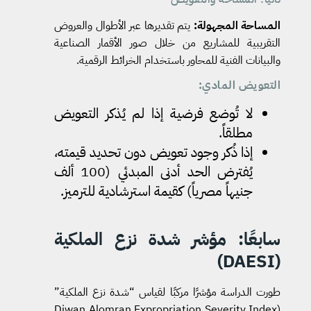
المساحة المجهولة
:
يتم تقديرها عبر الأطوال والعروض
التقريبية للمشاريع من خلال صور الأقمار الصناعية
والبيانات الفنية للمحاور باستخدام الخرائط الرقمية.
التعويض المادي
:
لا تُوضع فرضية إذا لم يُذكر التعويض
مطلقاً.
إذا ذُكر وجود تعويض دون تحديد قيمته،
يُفترض الحد أدنى المبدئي (100 ألف
جنيهاً مصرياً) كقيمة استرشادية للترميز.
سابعًا: مؤشر شدة نزع الملكية
(DAESI)
طورت الدراسة مؤشرًا مركبًا لقياس “شدة نزع الملكية”
(Diwan Alomran Expropriation Severity Index