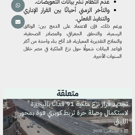
عدم انتظام نشر بيانات التعويضات.
والتأخر الزمني أحيانًا بين القرار الإداري
والتنفيذ الفعلي.
ورغم ذلك، فإن الاعتماد على الدمج بين: الوثائق
الرسمية، والتحقق الجغرافي، والمصادر الصحفية،
والنماذج التقديرية المعيارية، قد أتاح بناء واحدة من أكثر
قواعد البيانات شمولًا حول نزع الملكية في مصر خلال
السنوات الأخيرة.
متعلقة
تجديد قرار نزع ملكية 91 فدانًا بالبحيرة
لاستكمال وصلة حرة تربط كوبري فوة بمحور
الليثي
6 أغسطس، 2026