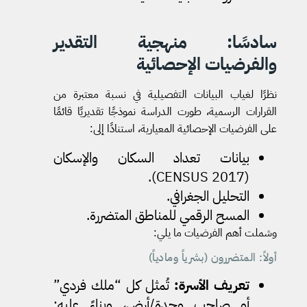
سادسًا: منهجية التقدير
والفرضيات الإحصائية
نظرًا لغياب البيانات التفصيلية في نسبة معتبرة من
القرارات الرسمية، طورت الدراسة نموذجًا تقديريًا قائمًا
على الفرضيات الإحصائية المعيارية، استنادًا إلى:
بيانات تعداد السكان والإسكان
(CENSUS 2017).
التحليل الجغرافي.
المسح الرقمي للمناطق المتضررة.
وشملت أهم الفرضيات ما يلي:
أولاً: المتضررون (بشرياً ومادياً)
تعريف الأسرة
:
تُمثل كل “ملك فردي”
أو صاحب وحدة/أرض، وبناءً عليه: