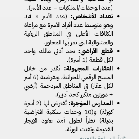
(عدد الوحدات/الملكيات = عدد الأسر).
تعداد الأشخاص
:
(عدد الأسر × 4)،
وهو متوسط عدد أفراد الأسرة مع مراعاة
الكثافات الأعلى في المناطق الريفية
والعشوائية التي تمر بها المحاور.
قطع الأراضي
:
بحد أدنى مالك واحد
لكل قطعة (1 أسرة).
العقارات المجهولة
:
تُقدر من خلال
المسح الرقمي للخرائط، وبفرضية (6 أسر
لكل عقار) في المناطق المزدحمة (أرضي
+ دورتين متكرر كحد أدنى).
المدارس المؤجرة
:
تُفترض لها (2 أسرة
كورثة) و(10 وحدات سكنية افتراضية
بديلة) نظراً لطول أمد عقود الإيجار
القديمة وتفتت الورثة.
ثانياً: المساحة والتعويض