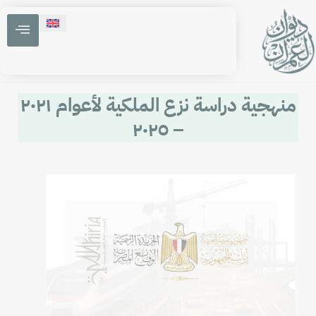
منهجية دراسة نزع الملكية لأعوام ٢٠٢١
– ٢٠٢٥