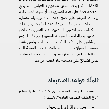
– DAESI)، بهدف تجاوز محدودية القياس التقليدي
المعتمد فقط على عدد المشروعات أو حجم المساحات.
ويعتمد المؤشر على دمج عدة أبعاد رئيسية، تشمل:
المساحات الجغرافية المنزوعة، عدد العقارات والوحدات
السكنية، حجم الأصول المتضررة، عدد الأسر والأشخاص
المتضررين، والطبيعة العمرانية للمشروع. ويهدف المؤشر
إلى قياس ثقل التأثير المركب للمشروعات، وليس فقط
حجمها الجغرافي، بما يسمح بالمقارنة بين المحافظات،
القطاعات، الجهات الحكومية، والفترات الزمنية المختلفة.
يمكن الاطلاع على منهجية بناء المؤشر من هنا.
ثامنًا: قواعد الاستبعاد
استبعدت الدراسة الحالات التي لا تنطبق عليها معايير
“نزع الملكية للمنفعة العامة”، وتشمل:
العقارات الآيلة للسقوط.