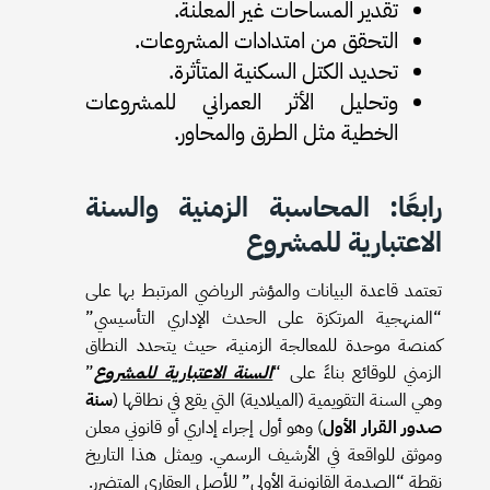
تقدير المساحات غير المعلنة.
التحقق من امتدادات المشروعات.
تحديد الكتل السكنية المتأثرة.
وتحليل الأثر العمراني للمشروعات
الخطية مثل الطرق والمحاور.
رابعًا: المحاسبة الزمنية والسنة
الاعتبارية للمشروع
تعتمد قاعدة البيانات والمؤشر الرياضي المرتبط بها على
“المنهجية المرتكزة على الحدث الإداري التأسيسي”
كمنصة موحدة للمعالجة الزمنية، حيث يتحدد النطاق
الزمني للوقائع بناءً على “
السنة الاعتبارية للمشروع
”
وهي السنة التقويمية (الميلادية) التي يقع في نطاقها (
سنة
صدور القرار الأول
) وهو أول إجراء إداري أو قانوني معلن
وموثق للواقعة في الأرشيف الرسمي. ويمثل هذا التاريخ
نقطة “الصدمة القانونية الأولى” للأصل العقاري المتضرر.