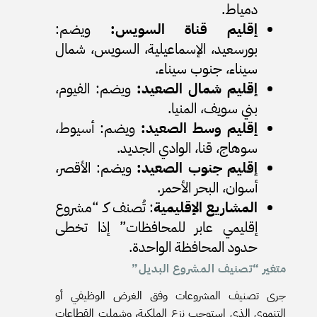
دمياط.
إقليم قناة السويس:
ويضم:
بورسعيد، الإسماعيلية، السويس، شمال
سيناء، جنوب سيناء.
إقليم شمال الصعيد:
ويضم: الفيوم،
بني سويف، المنيا.
إقليم وسط الصعيد:
ويضم: أسيوط،
سوهاج، قنا، الوادي الجديد.
إقليم جنوب الصعيد:
ويضم: الأقصر،
أسوان، البحر الأحمر.
المشاريع الإقليمية
: تُصنف كـ “مشروع
إقليمي عابر للمحافظات” إذا تخطى
حدود المحافظة الواحدة.
متغير “تصنيف المشروع البديل”
جرى تصنيف المشروعات وفق الغرض الوظيفي أو
التنموي الذي استوجب نزع الملكية، وشملت القطاعات