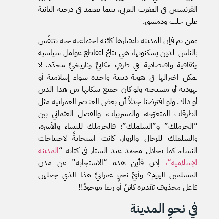
الفرنسيين في المغرب العربي، بينما يعتمد في درجته الثانية
على حلب ودمشق.
ومن ثم فإن المدينة باعتبارها كائنة اجتماعية حية تتنفّس
بالناس الذين يسكنونها، هي نتاجٌ لتقاطع عوامل سياسية
وثقافية واقتصادية في ظرفٍ مكانيٍّ وتاريخيٍّ محدّد، لا
يمكن اختزالها في هوية دينية واحدة سواء إسلامية أو
يهودية أو مسيحية ولو كان جميع سكانها من هذا الدين
أو ذاك. ولو افترضنا جدلاً أن بعض العناصر العمرانية مثل
الطرقات المتعرّجة، والمشربيات، والفصل العثماني بين
“الحرملك” و”السلملك”؛ فالحرملك للنساء والأسرة،
والسلملك للرجال والزوار، كانت استجابةً لاحتياجات
النساء، كما يجادل محمد عبد الستار في كتابه “
المدينة
الإسلامية
“،
إذن فأين هذه “الاستجابة” عن مدن
المسلمين اليوم؟ وأيُّ نحوٍ عمرانيٍّ هذا الذي جعلهن
فاعل محذوف تقديره كائنٌ أو ربما موجودٌ!!
في نحوِ المدينة