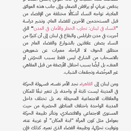
يدفعن عرباتٍ أو يرافقن الصغار، وإلى جانب هذه العوائق
المادية، تواجه النساء أشكالًا مختلفة من الإقصاء من
قبل المستخدمين الآخرين للفضاء العام. وتشير دراسة
“
النساء
في
لبنان
:
تجارب
الخطر
والأمان
في
المدن
“
التي
أجريت في مدن طرابلس والبقاع في لبنان إلى أن كثيرًا من
النساء يصفن علاقتهن بالشوارع والفضاء العام من
منطلق الخوف لا الراحة، معبرات عن شعورهن
بالانسحاب من الشارع، ليس فقط بسبب التحرّش أو
العنف، بل أيضًا بسبب احتلال الأرصفة من قبل المقاهي
غير المرخّصة، وتجمّعات الشباب.
ومن لبنان إلى
القاهرة
، نجد الأمر نفسه، فسهولة الحركة
في المدينة ليست ثابتة أو واحدة، بل تتغير تبعًا للمكان
والعلاقات الاجتماعية المحيطة به، بل تختلف داخل
المدينة الواحدة باختلاف المناطق الحضرية من حيث
المستوى الاجتماعي والاقتصادي، وتتأثر طبيعة الحركة
بعوامل مثل كون المرأة “ابنة المكان” أو غريبة عنه،
وتوقيت تحرّكها، وطبيعة الفضاء الذي تعبره. كذلك فإن