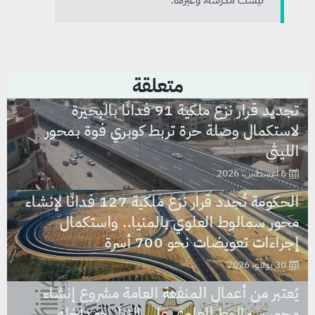
متعلقة
تجديد قرار نزع ملكية 91 فدانًا بالبحيرة
لاستكمال وصلة حرة تربط كوبري فوة بمحور
الليثي
6 أغسطس، 2026
الحكومة تُجدد قرار نزع ملكية 127 فدانًا لإنشاء
محور سمالوط العلوي بالمنيا.. واستكمال
إجراءات تعويضات نحو 700 أسرة
30 يوليو، 2026
يُعتبر من أعمال المنفعة العامة مشروع إنشاء
محور سمالوط العلوى على النيل ومداخله