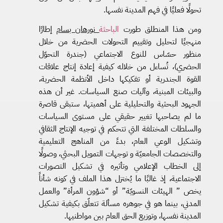
تحولًا فعليًا في فهم المدينة نفسها.
ومن هذا المنطلق طورت
الباحثة
نورهان بسام
إطارًا
منهجيًا لتحليل وتقييم التحولات الحضرية من خلال
منظور حسّاس للنوع الاجتماعي (جندرة التحوّل
الحضري)، تُساءل من خلاله كيفية إعادة إنتاج علاقات
القوة الجندرية أو تفكيكها داخل الأنظمة الحضرية،
والبيئات المبنية، وآليات صنع السياسات. غير أن هذه
الجهود البحثية والتحليلية على أهميتها، ستبقى قاصرة
ما لم يصاحبها تغيير حقيقي على مستوى السياسات
والسلطات المختلفة التي تتحكم في توجيه الإنتاج الثقافي
وتشكيل الوعي العام، بدءً من المناهج التعليمية
والتخصصات الجامعيّة و توجهات التمويل البحثي، وصولًا
إلى الخطاب الإعلامي وتأثيره في تشكيل التصورات
الاجتماعية، إذ غالبًا ما يُختزل هذا الملف في كونه شأناً
يخص ” الهيئات النسويّة” أو “شؤون المرأة” والعمل
المدني، بينما هو في جوهره مسألة تتعلّق بكيفية تشكيل
المدينة نفسها، وتوزيع الحق العام بين مواطنيها.