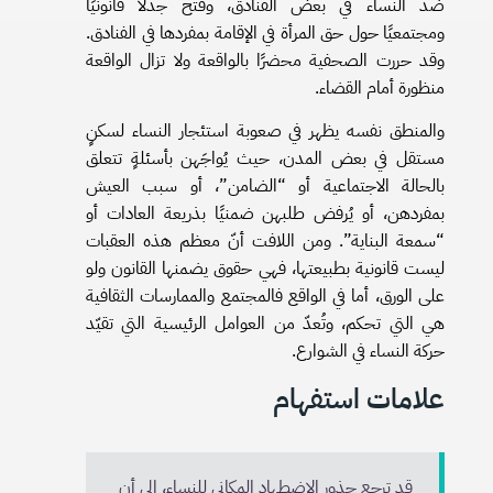
ضد النساء في بعض الفنادق، وفتح جدلًا قانونيًا
ومجتمعيًا حول حق المرأة في الإقامة بمفردها في الفنادق.
وقد حررت الصحفية محضرًا بالواقعة ولا تزال الواقعة
منظورة أمام القضاء.
والمنطق نفسه يظهر في صعوبة استئجار النساء لسكنٍ
مستقل في بعض المدن، حيث يُواجَهن بأسئلةٍ تتعلق
بالحالة الاجتماعية أو “الضامن”، أو سبب العيش
بمفردهن، أو يُرفض طلبهن ضمنيًا بذريعة العادات أو
“سمعة البناية”. ومن اللافت أنّ معظم هذه العقبات
ليست قانونية بطبيعتها، فهي حقوق يضمنها القانون ولو
على الورق، أما في الواقع فالمجتمع والممارسات الثقافية
هي التي تحكم، وتُعدّ من العوامل الرئيسية التي تقيّد
حركة النساء في الشوارع.
علامات استفهام
قد ترجع جذور الاضطهاد المكاني للنساء، إلى أن