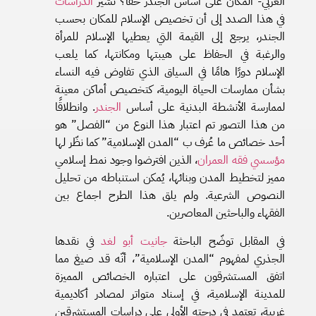
العربي- المكان على أساس الجندر حقاً؟ تشير
الدراسات
في هذا الصدد إلى أن تخصيص الإسلام للمكان بحسب
الجندر، يرجع إلى القيمة التي يعطيها الإسلام للمرأة
والرغبة في الحفاظ على هيبتها ومكانتها، كما يلعب
الإسلام دورًا هامًا في السياق الذي تفاوض فيه النساء
بشأن ممارسات الحياة اليومية، كتخصيص أماكن معينة
لممارسة الأنشطة البدنية على أساس
الجندر
. وانطلاقًا
من هذا التصور تم اعتبار هذا النوع من “الفصل” هو
أحد خصائص ما عُرف ب “المدن الإسلامية” كما نظّر لها
مؤسسي
فقه
العمران
، الذين افترضوا وجود نمط إسلامي
مميز لتخطيط المدن وبنائها، يُمكن استنباطه من تحليل
النصوص الشرعية. ولم يلق هذا الطرح اجماع بين
الفقهاء والباحثين المعاصرين.
في المقابل توضّح الباحثة
جانيت
أبو
لغد
في نقدها
الجذري لمفهوم “المدن الإسلامية”، أنّه قد صيغ مما
اتفق المستشرقون على اعتباره الخصائص المميزة
للمدينة الإسلامية، في إسناد متواتر لمصادر أكاديمية
غربية، تعتمد في درجته الأولى على دراسات المستشرقين