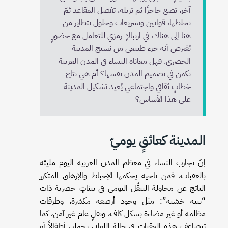
آخر، تضع حاجزًا ثم تزيله، تفصل المقاعد ثمّ
تخلطها، قوانين وتشريعات وحلول تتطاير من
هنا إلى هناك، في ارتباكٍ رمزي للتعامل مع حضورٍ
يُفترض أنه جزء طبيعي من نسيج المدينة
الحضري. فهل معاناة النساء في المدن العربية
تكمن في تصميم المدن نفسها؟ أم هي نتاج
خطابٍ ثقافي واجتماعي يُعيد تشكيل المدينة
على هذا الأساس؟
المدينة كعائقٍ يوميّ
إنّ تجارب النساء في معظم المدن العربية اليوم مليئة
بالعقبات، فمن ناحية يحكمها الإحباط والإرهاق المتكرر
الناتج عن محاولة التنقّل اليومي في بيئاتٍ حضرية ذات
“بنية خشنة”: مثل وجود أرصفة مكسّرة، وطرقات
مظلمة أو غير مضاءة بشكل كاف، ونقلٍ عام غير آمن، كما
تتضاعف هذه العقبات في حالة اللواتي يحملن أطفالاً أو