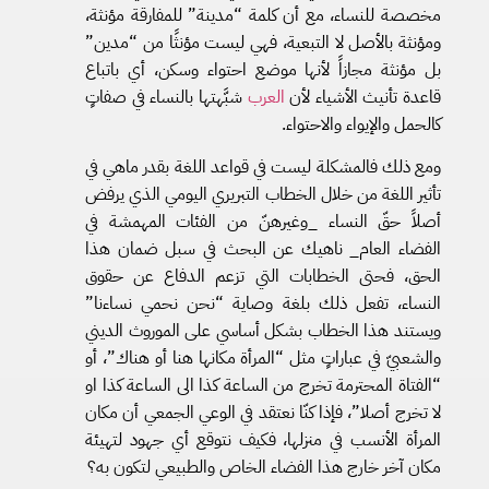
مخصصة للنساء، مع أن كلمة “مدينة” للمفارقة مؤنثة،
ومؤنثة بالأصل لا التبعية، فهي ليست مؤنثًا من “مدين”
بل مؤنثة مجازاً لأنها موضع احتواء وسكن، أي باتباع
قاعدة تأنيث الأشياء لأن
العرب
شبَّهتها بالنساء في صفاتٍ
كالحمل والإيواء والاحتواء.
ومع ذلك فالمشكلة ليست في قواعد اللغة بقدر ماهي في
تأثير اللغة من خلال الخطاب التبريري اليومي الذي يرفض
أصلاً حقّ النساء _وغيرهنّ من الفئات المهمشة في
الفضاء العام_ ناهيك عن البحث في سبل ضمان هذا
الحق، فحتى الخطابات التي تزعم الدفاع عن حقوق
النساء، تفعل ذلك بلغة وصاية “نحن نحمي نساءنا”
ويستند هذا الخطاب بشكل أساسي على الموروث الديني
والشعبيّ في عباراتٍ مثل “المرأة مكانها هنا أو هناك”، أو
“الفتاة المحترمة تخرج من الساعة كذا الى الساعة كذا او
لا تخرج أصلا”، فإذا كنّا نعتقد في الوعي الجمعي أن مكان
المرأة الأنسب في منزلها، فكيف نتوقع أي جهود لتهيئة
مكان آخر خارج هذا الفضاء الخاص والطبيعي لتكون به؟