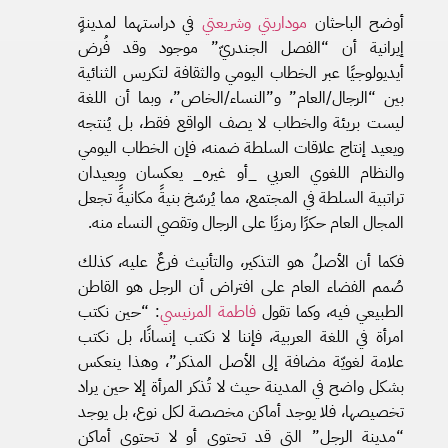
أوضح الباحثان
موداريتي
وشريعتي
في دراستهما لمدينةٍ
إيرانية أن “الفصل الجندريّ” موجود وقد فُرض
أيديولوجيًا عبر الخطاب اليومي والثقافة لتكريس الثنائية
بين “الرجال/العام” و”النساء/الخاص”، وبما أن اللغة
ليست بريئة والخطاب لا يصف الواقع فقط، بل يُنتجه
ويعيد إنتاج علاقات السلطة ضمنه، فإن الخطاب اليومي
والنظام اللغوي العربي _أو غيره_ يعكسان ويعيدان
تراتبية السلطة في المجتمع، مما يُرسّخ بنيةً مكانيةً تجعل
المجال العام حكرًا رمزيًا على الرجال وتقصي النساء منه.
فكما أن الأصلُ هو التذكير، والتأنيث فرعٌ عليه، كذلك
صُمم الفضاء العام على افتراض أن الرجل هو القاطن
الطبيعي فيه، وكما تقول
فاطمة
المرنيسي
: “حين نكتب
امرأة في اللغة العربية، فإننا لا نكتب إنسانًا، بل نكتب
علامة لغويّة مضافة إلى الأصل المذكر”، وهذا ينعكس
بشكل واضح في المدينة حيث لا تُذكر المرأة إلا حين يراد
تخصيصها، فلا يوجد أماكن مخصصة لكل نوع، بل يوجد
“مدينة الرجل” التي قد تحتوي أو لا تحتوي أماكن