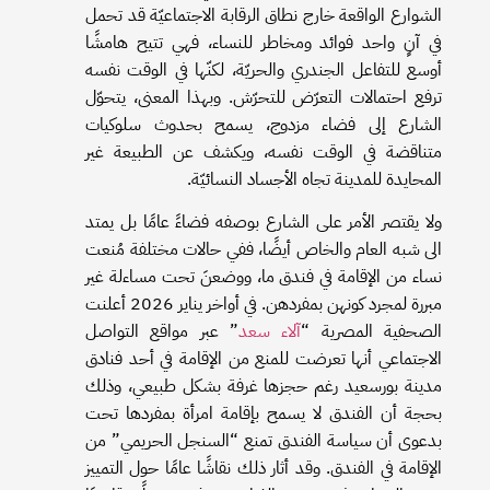
الشوارع الواقعة خارج نطاق الرقابة الاجتماعيّة قد تحمل
في آنٍ واحد فوائد ومخاطر للنساء، فهي تتيح هامشًا
أوسع للتفاعل الجندري والحريّة، لكنّها في الوقت نفسه
ترفع احتمالات التعرّض للتحرّش. وبهذا المعنى، يتحوّل
الشارع إلى فضاء مزدوج، يسمح بحدوث سلوكيات
متناقضة في الوقت نفسه، ويكشف عن الطبيعة غير
المحايدة للمدينة تجاه الأجساد النسائيّة.
ولا يقتصر الأمر على الشارع بوصفه فضاءً عامًا بل يمتد
الى شبه العام والخاص أيضًا، ففي حالات مختلفة مُنعت
نساء من الإقامة في فندق ما، ووضعنَ تحت مساءلة غير
مبررة لمجرد كونهن بمفردهن. في أواخر يناير 2026 أعلنت
الصحفية المصرية “
آلاء
سعد
” عبر مواقع التواصل
الاجتماعي أنها تعرضت للمنع من الإقامة في أحد فنادق
مدينة بورسعيد رغم حجزها غرفة بشكل طبيعي، وذلك
بحجة أن الفندق لا يسمح بإقامة امرأة بمفردها تحت
بدعوى أن سياسة الفندق تمنع “السنجل الحريمي” من
الإقامة في الفندق. وقد أثار ذلك نقاشًا عامًا حول التمييز