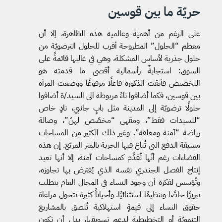
حريّة ما بين قوسين
على الرغم من أهمية وعالمية هذه الظاهرة، إلا أن
معظم “الحلول” المطروحة أقرب للحلول الترضويّة من
حلول جذرية لأساس المشكلة، وهي في غالبها قائمةً على
السوق: استجابةٌ رأسمالية أقصى ما قدمته هو
التخصيص فأبقت الذكورة فاعلًا مرفوعًا ووضعت المرأة
بين قوسين، فكما أضافوا تاءً مربوطة الى السيد/ة أضافوا
حلولًا ترضويّة إلى المدينة مثل بابٍ جانبي، نادٍ خاص
“للسيدات فقط”، ومقهى “مخصّص لهنّ”، وصالة
رياضة “آمنة ومغلقة”. وغير ذلك الكثير من المساحات
مسبقة الدفع التي تُباع فيها الحرية بالمتر المربّع. إن هذه
الفضاءات رغم أنّها تُقدَّم كمساحات آمنة، إلا أنها تعيد
إنتاج الفصل الجندري نفسه الذي يُفترض بها تجاوزه،
وتُؤسس لفكرة أن وجود النساء في المجال العام يتطلب
تبريرًا خاصًا وتنظيمًا استثنائيًا. وأحياناً كثيرة تتحول مراعاة
حقوق النساء إلى قيمةٍ استهلاكية تُلصق بالمشاريع
التنمويّة أو التخطيطية لدعم تسويقها، بدل أن تكون