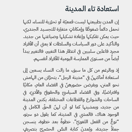
استعادة تاء المدينة
إن المدن بطبيعتها ليست قمعيّة أو تحرّرية للنساء، لكنها
تحمل دائماً ضغوطًا وإمكاناتٍ متغيّرة للتجسيد الجندري،
حيث يمكن تفكيكها وإعادة تشكيلها وصياغتها من جديد.
والتأكيد على دور السياسات والسلطات لا يعني أن الأفراد
مجرد فاعلين سلبيين في انتظار هذا التغيير، فالتغيير يبدأ
أيضاً من مستوى الممارسة اليومية للأفراد أنفسهم.
إذ وبالرغم من كل ما سبق، ما زالت النساء يسعين إلى
استعادة أماكنهنّ في “مدينة الرجل”، يتحرّكن من الهامش
نحو المتن، ويفرضن حضورهنّ في الفضاء العام، مكانيًا
وافتراضيًا، وفي الفضاء السياسيّ والحقوقيّ والأدبيّ، في
الساحات والشوارع والقطاعات المختلفة. يكتبن المدينة
من جديد، ويمشينها كما لو أن لهنّ الحقّ الكامل في
الوجود هناك، فالمشي في المدينة، كما يقول دو سرتو،
“نوعٌ من الفعل اللغويّ”. خطوةً بعد خطوة، ينسجن
جملاً جديدة، ويُعدنَ كتابة النصّ الحضريّ بتصريفٍ