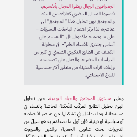
الجغرافيين
الرجال
ربطوا
المجال
بأنفسهم
،
ففسروا المجال الحضري كعلاقة بين البيئة
والمجتمع دون تحليل هذا “المجتمع” الى
عناصره، لذا تركز اهتمام الباحثات النسويّات –
على ما وصفته ماكدويل بال “التقسيم على
أساس جندري للفضاء العام”- في محاولة
الكشف عن الطابع الذكوري الضمني في كثير من
الدراسات الحضرية، والعمل على تصحيحه
وإعادة قراءة المدينة من منظور أكثر حساسية
للنوع الاجتماعي.
وعلى
مستوى
المجتمع
والحياة
اليومية
، حين نحاول
اليوم تحليل الطابع المركّب للأمكنة الخاصة بالنساء في
مجتمعاتنا، وما يتداخل في تشكيلها من عناصر اقتصادية
أو سياسية أو دينية، فإن أول ما نصطدم به هو سيلٌ من
التبريرات تحت عناوين الحماية، والدين والموروث
الاجتماعي. فنحن قبل أن نسأل كيف نجعل الشوارع أقل