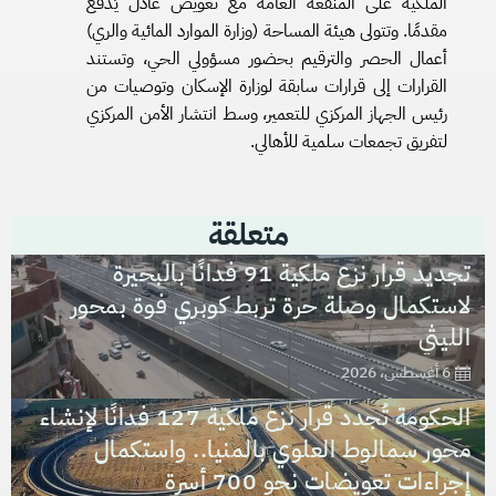
الملكية على المنفعة العامة مع تعويض عادل يُدفع
مقدمًا. وتتولى هيئة المساحة (وزارة الموارد المائية والري)
أعمال الحصر والترقيم بحضور مسؤولي الحي، وتستند
القرارات إلى قرارات سابقة لوزارة الإسكان وتوصيات من
رئيس الجهاز المركزي للتعمير، وسط انتشار الأمن المركزي
لتفريق تجمعات سلمية للأهالي.
متعلقة
تجديد قرار نزع ملكية 91 فدانًا بالبحيرة
لاستكمال وصلة حرة تربط كوبري فوة بمحور
الليثي
6 أغسطس، 2026
الحكومة تُجدد قرار نزع ملكية 127 فدانًا لإنشاء
محور سمالوط العلوي بالمنيا.. واستكمال
إجراءات تعويضات نحو 700 أسرة