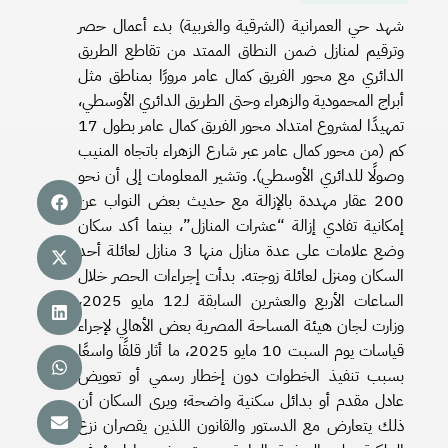
شهد حي العمرانية (الشرقية والغربية) بدء أعمال حصر
وترقيم لمنازل ضمن النطاق الممتد من تقاطع الطريق
الدائري مع محور الفريق كمال عامر مرورًا بمناطق مثل
أبراج المحمودية والزهراء وحتى الطريق الدائري الأوسطي،
تمهيدًا لمشروع امتداد محور الفريق كمال عامر بطول 17
كم (من محور كمال عامر عبر شارع الزهراء باتجاه المنيب
وصولًا للدائري الأوسطي). وتشير المعلومات إلى أن نحو
200 عقار مهددة بالإزالة مع حديث بعض النواب عن
إمكانية تفادي إزالة “عشرات المنازل”، بينما أكد سكان
وضع علامات على عدة منازل منها 3 منازل لعائلة أحد
السكان ومنزل لعائلة زوجته. بدأت إجراءات الحصر خلال
الساعات الأربع والعشرين السابقة لـ12 مايو 2025،
وزارت لجان هيئة المساحة المصرية بعض الأهالي لإجراء
قياسات يوم السبت 10 مايو 2025، ما أثار قلقًا واسعًا
بسبب تنفيذ الخطوات دون إخطار رسمي أو تعويض
عادل مقدم أو بدائل سكنية واضحة؛ ويرى السكان أن
ذلك يتعارض مع الدستور والقانون اللذين يقصران نزع