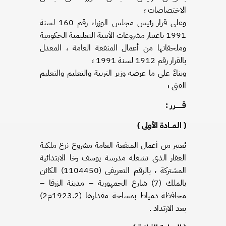
الاختصاصات ؛
وعلى قرار رئيس مجلس الوزراء رقم 160 لسنة
1991 باعتبار مشروعات الأبنية التعليمية الحكومية
وملحقاتها من أعمال المنفعة العامة ، المعدل
بالقرار رقم 1912 لسنة 1991 ؛
وبناءً على ما عرضه وزير التربية والتعليم والتعليم
الفنى ؛
قــــــرر :
( المــادة الأولى )
يُعتبر من أعمال المنفعة العامة مشروع نزع ملكية
العقار الذى تشغله مدرسة يوسف رخا الابتدائية
المشتركة ، بالرقم التعريفى (1104450) الكائن
بالملك (7) شارع الجمهورية – مدينة الزرقا –
محافظة دمياط بمساحة مقدارها (1923.2م2)
بعد الارتداد .