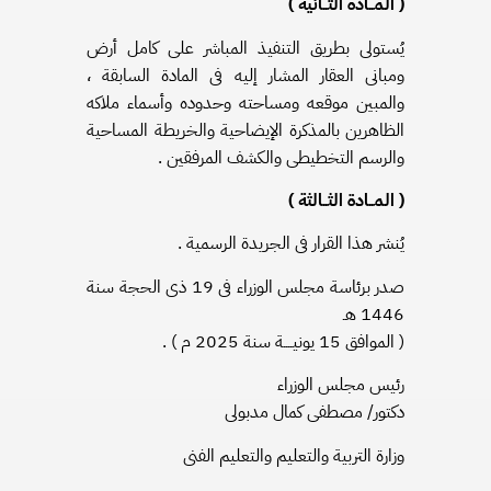
( المــادة الثــانية )
يُستولى بطريق التنفيذ المباشر على كامل أرض
ومبانى العقار المشار إليه فى المادة السابقة ،
والمبين موقعه ومساحته وحدوده وأسماء ملاكه
الظاهرين بالمذكرة الإيضاحية والخريطة المساحية
والرسم التخطيطى والكشف المرفقين .
( المــادة الثــالثة )
يُنشر هذا القرار فى الجريدة الرسمية .
صدر برئاسة مجلس الوزراء فى 19 ذى الحجة سنة
1446 هـ
( الموافق 15 يونيــــة سنة 2025 م ) .
رئيس مجلس الوزراء
دكتور/ مصطفى كمال مدبولى
وزارة التربية والتعليم والتعليم الفنى