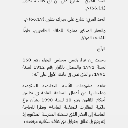
الحد الشرقي : شارع على بن أبى طالب، بطول
(66.11) م.
الحد الغربي: شارع على مبارك، بطول (66.19) م.
والعقار المذكور مملوك للملاك الظاهرين، طبقًا
للكشف المرفق.
الرأى :
وحيث إن قرار رئيس مجلس الوزراء رقم 160
لسنة 1991 والمعدل بالقرار رقم 1912 لسنة
1991 ، والذى نص فى مادته الأولى على أنه :
«تعد مشروعات الأبنية التعليمية الحكومية
وملحقاتها من أعمال المنفعة العامة فى تطبيق
أحكام القانون رقم 10 لسنة 1990 بشأن نزع
ملكية العقارات للمنفعة العامة» ونظرا للحاجة
الماسة إلى العقار الذى تشغله المدرسة المذكورة إذ
إنه يقع فى نطاق جغرافى ذى كثافة سكانية مرتفعة ؛