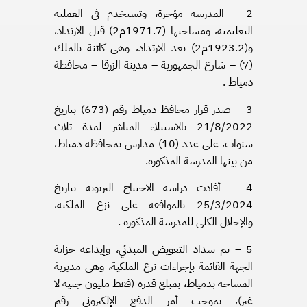
2 – المدرسة مؤجرة، وتستخدم فى العملية
التعليمية، ومساحتها (1971.7م2) قبل الارتداد،
و(1923.2م2) بعد الارتداد، وهى كائنة بالملك
(7) – شارع الجمهورية – مدينة الزرقا – محافظة
دمياط .
3 – صدر قرار محافظ دمياط رقم (673) بتاريخ
21/8/2022 بالاستيلاء المباشر لمدة ثلاث
سنوات، على عدد (10) مدارس بمحافظة دمياط،
من بينها المدرسة المذكورة.
4 – أفادت دراسة الاحتياج التربوية بتاريخ
25/3/2024 بالموافقة على نزع الملكية،
والإحلال الكلي للمدرسة المذكورة .
5 – تم سداد التعويض المبدئي، وإيداعه خزانة
الجهة القائمة بإجراءات نزع الملكية، وهى مديرية
المساحة بدمياط، بمبلغ قدره (فقط مليون جنيه لا
غير)، بموجب أمر الدفع الإلكترونى رقم