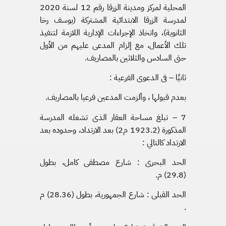
المحلية لمركز ومدينة الزرقا رقم 12 لسنة 2020
لمدرسة الزرقا الابتدائية المشتركة (يوسف رخا
الثانوية)، واتخاذ الإجراءات الإدارية اللازمة لتنفيذ
تلك الأعمال، مع إلزام المدعى عليهم من الأول
حتى السادس والثلاثين بالمصاريف.
ثانيًا – فى الدعوى الفرعية :
بعدم قبولها ، وألزمت المدعين فرعيا بالمصاريف.
7 – تبلغ مساحة العقار الذى تشغله المدرسة
المذكورة (1923.2 م2) بعد الارتداد، وحدوده بعد
الارتداد كالتالي :
الحد البحرى : شارع مصطفى كامل، بطول
(29.8) م.
الحد القبلى : شارع الجمهورية، بطول (28.36) م
.