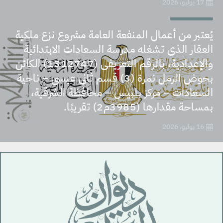
17 يوليو، 2026
قرارات وقوانين
يُعتبر من أعمال المنفعة العامة مشروع نزع ملكية
العقار الذى تشغله مدرسة السعادات الابتدائية
والإعدادية، بالرقم التعريفى (1312747) الكائن
بحوض الرمل نمرة (3) قسم ثانى عيسى – ناحية
السعادات – مركز بلبيس – محافظة الشرقية،
بمساحة مقدارها (3985م2) تقريبًا.
16 يوليو، 2026