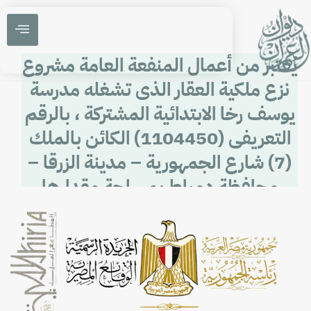
يُعتبر من أعمال المنفعة العامة مشروع
نزع ملكية العقار الذى تشغله مدرسة
يوسف رخا الابتدائية المشتركة ، بالرقم
التعريفى (1104450) الكائن بالملك
(7) شارع الجمهورية – مدينة الزرقا –
محافظة دمياط بمساحة مقدارها
(1923.2م2) بعد الارتداد .