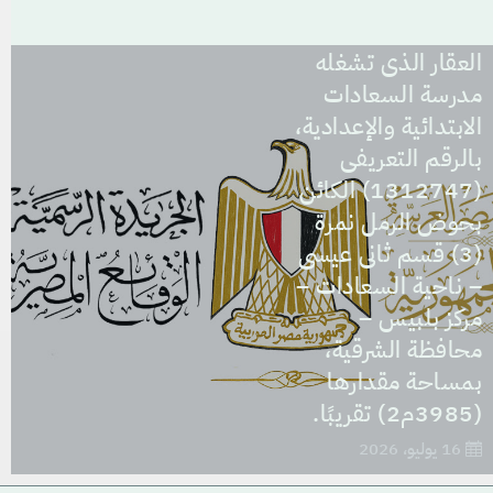
مشروع نزع ملكية
العقار الذى تشغله
مدرسة السعادات
الابتدائية والإعدادية،
بالرقم التعريفى
(1312747) الكائن
بحوض الرمل نمرة
(3) قسم ثانى عيسى
– ناحية السعادات –
مركز بلبيس –
محافظة الشرقية،
بمساحة مقدارها
(3985م2) تقريبًا.
16 يوليو، 2026