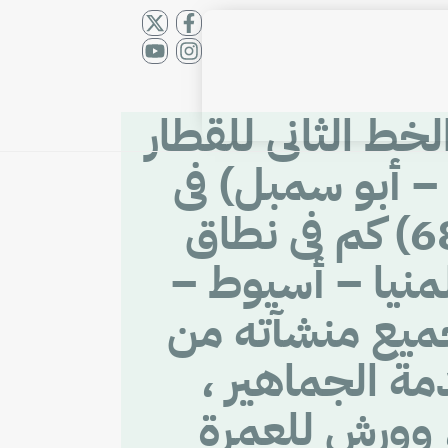
خط الثانى للقطار
– أسوان – أبو سمبل) فى
المسافة من 6 أكتوبر حتى الأقصر بطول (680) كم فى نطاق
منيا – أسيوط –
جميع منشآته من
ة الجماهير ،
 وورش للعمرة