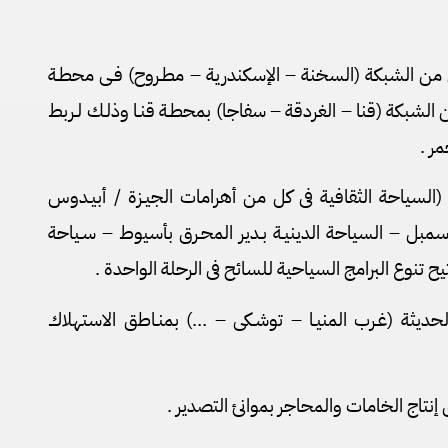
ل من الشبكة (السخنة – الإسكندرية – مطـروح) فـى محطـة
الشبكة (قنا – الغردقة – سفاجا) بمحطـة قنـا وذلـك لـربط
ر .
 (السياحة الثقافية فى كل من أهرامات الجيـزة / أبيـدوس
سمبل – السياحة الدينيـة بـدير المحـرق بأسيوط – سـياحة
 تنوع البرامج السياحية للسائح فى الرحلة الواحدة .
الحديثة (غـرب المنيـا – توشـكى – …) بمنـاطق الاستهلاك