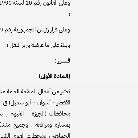
؛
وعلى قرار رئيس الجمهورية رقم 279 لسنة 2018 بالتفويض فى بعض الاختصاصات ؛
وبناءً على ما عرضه وزير النقل ؛
قـــــــــرر :
(المادة الأولى)
محافظات (الجيزة – الفيوم – ب
بمساره ومرافقه ، وجميع منش
الجماهير ، ومحطات القوى الكهرب