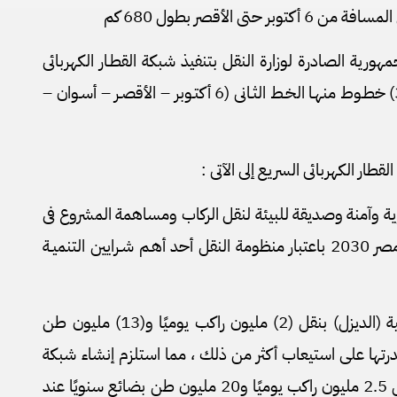
تى الأقصر بطول 680 كم
رية الصادرة لوزارة النقل بتنفيذ شبكة القطـار الكهربائى
السـريع والمتضمنة إنشـاء عـدد (3) خطـوط منهـا الخـط الثـانى (6 أكتـوبر – الأقصـر – أسـوان –
طار الكهربائى السريع إلى الآتى :
ية وآمنة وصديقة للبيئة لنقل الركاب ومساهمة المشروع فى
التنميـة المستدامة لتحقيق رؤية مصر 2030 باعتبار منظومة النقل أحد أهـم شـرايين التنميـة
2- محدودية طاقة الشبكة الحالية (الديزل) بنقل (2) مليون راكب يوميًا و(13) مليون طن
ًا عام 2030 وعدم قدرتها على استيعاب أكثر من ذلك ، مما استلزم إنشاء شبكة
القطـار الكهربائي السريع والتى تنقل 2.5 مليون راكب يوميًا و20 مليون طن بضائع سنويًا عند