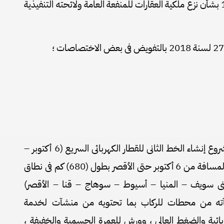
وعلى القانون رقم 10 لسنة 1990 بشأن نزع ملكية العقارات للمنفعة العامة ولائحته التنفيذية
يُعتبر من أعمال المنفعة العامة مشروع إنشاء الخط الثانى للقطار الكهربائى السريع (6 أكتوبر –
الأقصر – أسوان – أبو سمبل) فى المسافة من 6 أكتوبر حتى الأقصر بطول (680) كم فى نطاق
نى سويف – المنيا – أسيوط – سوهاج – قنا – الأقصر)
آته من محطات للركاب بما تحتويه من منشآت لخدمة
ائية والضغط العالى ، وورش للعمرة الجسمية والخفيفة ،