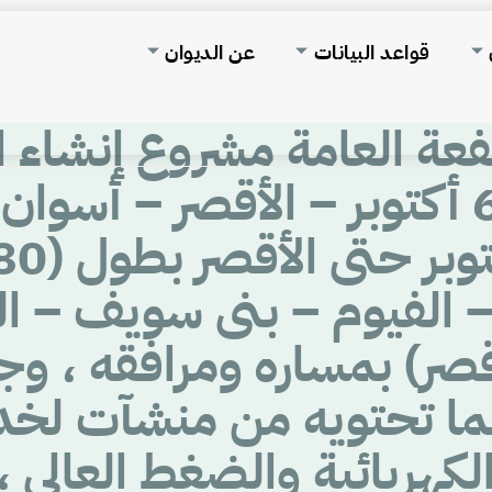
قواعد البيانات
عن الديوان
فعة العامة مشروع إنشاء ال
الكهربائى السريع (6 أكتوبر – الأقصر 
 الفيوم – بنى سويف – ال
قصر) بمساره ومرافقه ، و
ا تحتويه من منشآت لخدم
كهربائية والضغط العالى ،