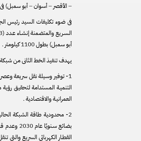
– الأقصر – أسوان – أبو سمبل) فى المسافة من 6 أكتوبر ح
فى ضوء تكليفات السيد رئيس الجمهو
أبو سمبل) بطول 1100 كيلومتر .
يهدف تنفيذ الخط الثانى من شبكة الق
1- توفير وسيلة نقل سريعة وعصر
العمرانيـة والاقتصادية .
بضائع سـنوي