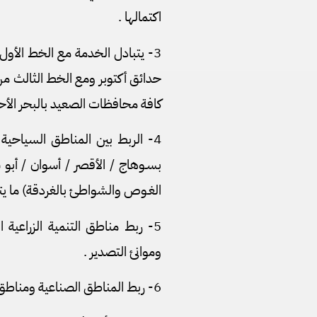
اكتمالها .
3- يتبادل الخدمة مع الخط الأو
حدائق أكتوبر ومع الخط الثالث من 
كافة محافظات الصعيد بالبحر الأحم
4- الربط بين المناطق السياحية
بسـوهاج / الأقصر / أسوان / أبو 
الغـوص والشواطئ بالغردقة) ما يتيح
5- ربط مناطق التنمية الزراعية 
وموانئ التصدير .
6- ربط المناطق الصناعية ومناطق إنتاج الخامات والمحاجر بموانئ التصدير .