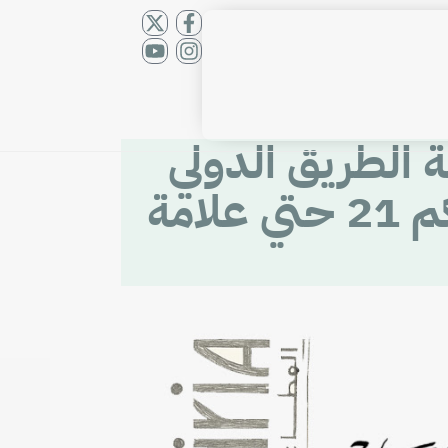
 الطريق الدولي
الساحلي (الإسكندرية – مطروح) من علامة الكم 21 حتي علامة