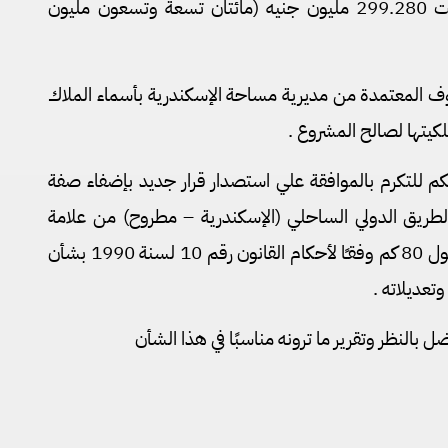
للمشروع سالف البيان والتي بلغت 299.280 مليون جنيه (مائتان تسعة وتسعون مليون
 المعتمدة من مديرية مساحة الإسكندرية بأسماء الملاك
كيتها لصالح المشروع .
م للتكرم بالموافقة علي استصدار قرار جديد بإضفاء صفة
لطريق الدولي الساحلي (الإسكندرية – مطروح) من علامة
الكم 21 حتي علامة الكم 101 بطول 80 كم وفقـًا لأحكام القانون رقم 10 لسنة 1990 بشأن
وتعديلاته .
بالنظر وتقرير ما ترونه مناسبًا في هذا الشأن