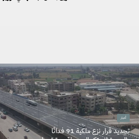
أخبار
تجديد قرار نزع ملكية 91 فدانًا