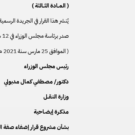
( المــادة الثــالثة )
يُنشر هذا القرار في الجريدة الرسمية 
صدر برئاسة مجلس الوزراء في 12 شعبان سنة 1442 هـ
( الموافق 25 مارس سنة 2021 م ) .
رئيس مجلس الوزراء
دكتـور/ مصطفي كمال مدبولي
وزارة النـقــل
مذكـرة إيضـاحية
بشأن مشروع قرار إضفاء صفة ال