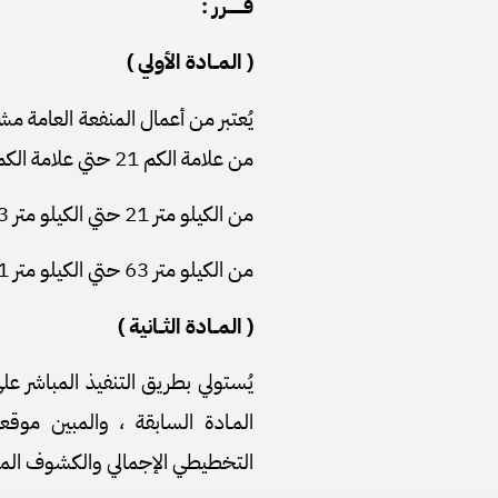
قـــــــرر :
( المــادة الأولي )
يُعتبر من أعمال المنفعة العامة 
من علامة الكم 21 حتي علامة الكم 101 بطول 80 كم علي النحو التالي :
من الكيلو متر 21 حتي الكيلو متر 63 (نطاق محافظة الإسكندرية) .
من الكيلو متر 63 حتي الكيلو متر 101 (نطاق محافظة مطروح) .
( المــادة الثــانية )
يُستولي بطريق التنفيذ المباشر علي 
المـادة السابقة ، والمبين موق
التخطيطي الإجمالي والكشوف المر