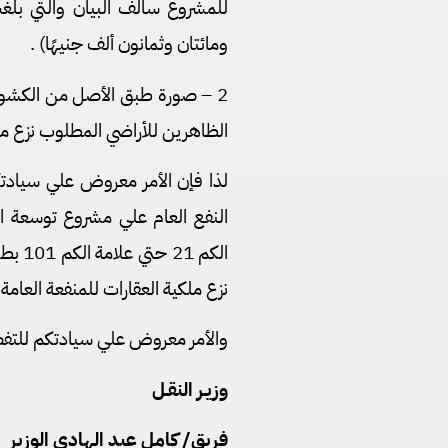
ومائتان وثمانون ألف جنيهًا) .
2 – صورة طبق الأصل من الكشوف
الظاهرين للأراضي المطلوب نزع مل
لذا فإن الأمر معروض علي سيادتك
النفع العام علي مشروع توسعة ا
نزع ملكية العقارات للمنفعة العامة 
والأمر معروض علي سيادتكم للتفضل 
وزيـر النقـل
فريق/ كامل عبد الهادي الوزير