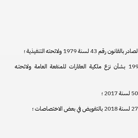
 لسنة 1979 ولائحته التنفيذية ؛
وعلي القانون رقم 10 لسنة 1990 بشأن نزع ملكية العقارات للمنفعة العامة ولائحتـه