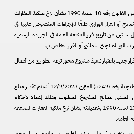
حيث الثابت من نص المادة 12 من القانون رقم 10 لسنة 1990 بشأن نزع ملكية العقارات
نماذج أو القرار الوزارى طبقًا للإجراءات المنصوص عليها فى
ون خلال سنتين من تاريخ قرار المنفعة العامة فى الجريدة الرسمية
رات التى لم تودع النماذج أو القرار الخاص بها.
قرار جديد باعتبار تنفيذ مشروع محور ترعة الطوارئ من أعمال
حيث الثابت من كتاب محافظة القليوبية رقم (5249) المؤرخ 12/9/2023 أنه تم تقدير مبلغ
يض المبدئى لصالح المشروع المطلوب وذلك إعمالا لأحكام
المادة السادسة من القانون رقم 10 لسنة 1990 وتعديلاته بشأن نزع ملكية العقارات للمنفعة
 العامة.
كشف يتضمن أسماء الملاك الظاهرين القائمة بمسار محور