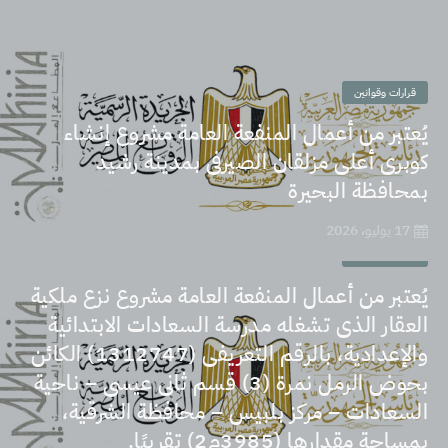
قرارات وقوانين
يُعتبر من أعمال المنفعة العامة مشروع إنشاء
كوبرى أعلى مزلقان الصيرفى بمدينة رشيد
بمحافظة البحيرة
17 يوليو، 2026
قرارات وقوانين
يُعتبر من أعمال المنفعة العامة مشروع نزع ملكية
العقار الذى تشغله مدرسة السعادات الابتدائية
والإعدادية، بالرقم التعريفى (1312747) الكائن
بحوض الرمل نمرة (3) قسم ثانى عيسى – ناحية
السعادات – مركز بلبيس – محافظة الشرقية،
بمساحة مقدارها (3985م2) تقريبًا.