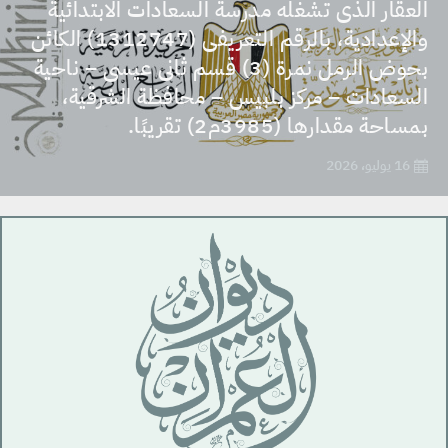
العقار الذى تشغله مدرسة السعادات الابتدائية
والإعدادية، بالرقم التعريفى (1312747) الكائن
بحوض الرمل نمرة (3) قسم ثانى عيسى – ناحية
السعادات – مركز بلبيس – محافظة الشرقية،
بمساحة مقدارها (3985م2) تقريبًا.
16 يوليو، 2026