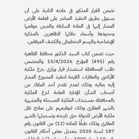
تضمن القرار المذكور فى مادته الثانية على أن
يستولى بطريق التنفيذ المباشر على قطعة الأرض
المشار إليها فى المادة السابقة والمبين موقعها
وحدودها وأسماء ملاكها الظاهرين بالمذكرة
الإيضاحية والرسم التخطيطى والكشف المرفقين.
حيث تضمن كتاب السيد الدكتور محافظ القاهرة
رقم (495) المؤرخ 15/4/2026 والمتضمن
طلب المحافظة استصدار قرار وزارى بنزع ملكية
الأراضى والعقارات اللازمة لتنفيذ المشروع المشار
إليه بعاليه وذلك لعدم تقدم أحد الملاك من
أصحاب الشأن للإدارة العامة لنزع الملكية
بالمحافظة بمستندات الملكية المسجلة والمشهرة
بالشهر العقارى وذلك لتوقيعهم على نماذج نقل
ملكية الأرض للدولة حتى تاريخه وتسجيلها بالشهر
العقارى وذلك طبقًا للمادة (12) من القانون رقم
187 لسنة 2020 بتعديل بعض أحكام القانون