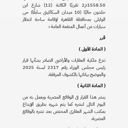
1558.50م2 تقريبًا الكائنة (12) شارع ابن
خلدون حاليًا (10 ميدان السكاكينى سابقًا) حى
الوايلى بمحافظة القاهرة لإقامة ساحة انتظار
سيارات من أعمال المنفعة العامة ؛
قرر
( المادة الأولى )
تنزع ملكية العقارات والأراضى الصادر بشأنها قرار
رئيس مجلس الوزراء رقم 2317 لسنة 2025
والموضح بياناتها بالكشوف المرفقة.
( المادة الثانية )
ينشر هذا القرار فى الوقائع المصرية ويعمل به من
اليوم التالى لنشره كما يتم شهره بطريق الإيداع
بمكتب الشهر العقارى المختص بعد نشره بالوقائع
المصرية.