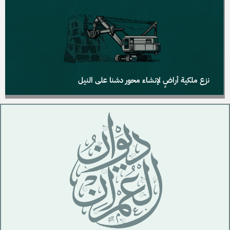
نزع ملكية أراضٍ لإنشاء محور دشنا على النيل