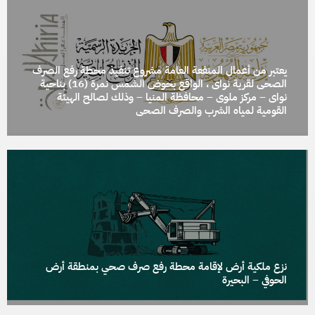
يعتبر من أعمال المنفعة العامة مشروع تنفيذ محطة رفع الصرف
الصحى لقرية نواى ، الواقع بحوض الشمس نمرة (16) بناحية
نواى – مركز ملوى – محافظة المنيا – وذلك لصالح الهيئة
القومية لمياه الشرب والصرف الصحى
نزع ملكية أرض لإقامة محطة رفع صرف صحي بمنطقة أرض
الحوفي – البحيرة