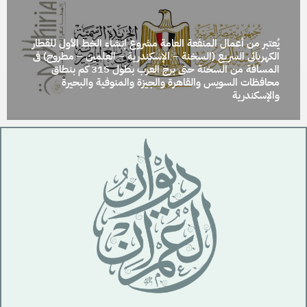
يُعتبر من أعمال المنفعة العامة مشروع إنشاء الخط الأول للقطار
الكهربائى السريع (السخنة – الإسكندرية – العلمين – مطروح) فى
المسافة من السخنة حتى برج العرب بطول 315 كم بنطاق
محافظات السويس والقاهرة والجيزة والمنوفية والبحيرة
والإسكندرية