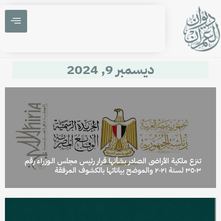
ديسمبر 9, 2024
تنزع ملكية الأراضى الصادر بشأنها قرار رئيس مجلس الـوزراء رقم
٣٥٠٣ لسنة ٢٠٢١ والموضح بياناتها بالكشوف المرفقة