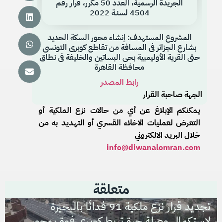
الجريدة الرسمية، العدد 50 مكرر، قرار رقم
4504 لسنـة 2022
المشروع المستهدف: إنشاء محور السكة الحديد
بشارع الجزائر فى المسافة من تقاطع كوبرى التونسى
حتى القرية الأوليمبية بحى البساتين والخليفة فى نطاق
محافظة القاهرة
رابط المصدر
الجهة صاحبة القرار
يمكنكم الإبلاغ عن أي من حالات نزع الملكية أو
التعرض لعمليات الاخلاء القسري أو التهديد به من
خلال البريد الالكتروني
info@diwanalomran.com
متعلقة
تجديد قرار نزع ملكية 91 فدانًا بالبحيرة
لاستكمال وصلة حرة تربط كوبري فوة بمحور