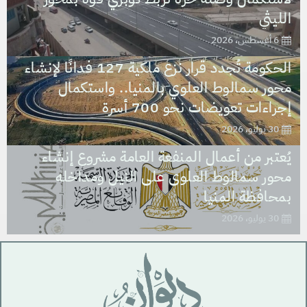
الليثي
6 أغسطس، 2026
الحكومة تُجدد قرار نزع ملكية 127 فدانًا لإنشاء
محور سمالوط العلوي بالمنيا.. واستكمال
إجراءات تعويضات نحو 700 أسرة
30 يوليو، 2026
يُعتبر من أعمال المنفعة العامة مشروع إنشاء
محور سمالوط العلوى على النيل ومداخله
بمحافظة المنيا
30 يوليو، 2026