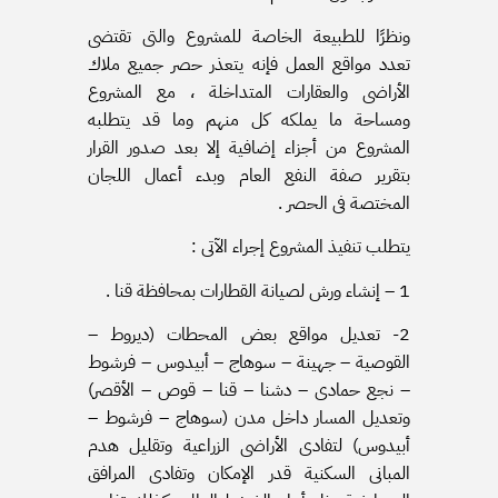
ونظرًا للطبيعة الخاصة للمشروع والتى تقتضى
تعدد مواقع العمل فإنه يتعذر حصر جميع ملاك
الأراضى والعقارات المتداخلة ، مع المشروع
ومساحة ما يملكه كل منهم وما قد يتطلبه
المشروع من أجزاء إضافية إلا بعد صدور القرار
بتقرير صفة النفع العام وبدء أعمال اللجان
المختصة فى الحصر .
يتطلب تنفيذ المشروع إجراء الآتى :
1 – إنشاء ورش لصيانة القطارات بمحافظة قنا .
2- تعديل مواقع بعض المحطات (ديروط –
القوصية – جهينة – سوهاج – أبيدوس – فرشوط
– نجع حمادى – دشنا – قنا – قوص – الأقصر)
وتعديل المسار داخل مدن (سوهاج – فرشوط –
أبيدوس) لتفادى الأراضى الزراعية وتقليل هدم
المبانى السكنية قدر الإمكان وتفادى المرافق