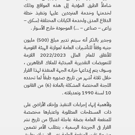
شاملاً الطرق المؤدية إلى هذه المواقع وذلك
لخدمتها وخدمة المترددين عليها وتنفيذ خطة
الدفاع المدنى ولخدمة الكيانات المختلفة (سكنى –
زراعى – صناعى – …) الموجودة خارج الأسوار .
وجدير بالذكر أنه سيتم تدبير مبلغ (500) مليون
جنيه وفقاً للتأشيرات العامة لموازنة الهيئة القومية
للأنفاق للعام المالى 2022/2023 اللازمة
للتعويضات التقديرية المبدئية للملاك الظاهرين ،
وسوف يتم إيداعها خزانـه الجهة المنفذة لهذا القرار
خلال ثلاثة أشهر من تاريخ صدوره طبقاً لما تحدده
اللجنة المختصة المشكلة بالمادة (6) من القانون
10 لسنة 1990 وتعديلاته .
ولأهمية إنهاء إجراءات التنفيذ وإخلاء الأراضى على
ذات المسطحات المطلوبة واعتبارها مخصصة
للمنفعة العامة بصفة عاجلة اعتبارًا من تاريخ نشر
القرار فى الجريدة الرسمية ، يتطلب الأمر تضمين
مشروع تقرير المنفعة العامة نص الاستيلاء بطريق