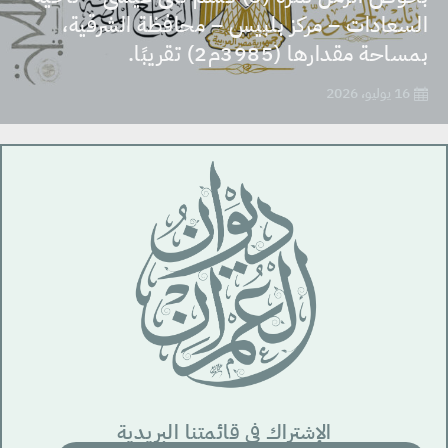
السعادات – مركز بلبيس – محافظة الشرقية،
بمساحة مقدارها (3985م2) تقريبًا.
16 يوليو، 2026
الإشتراك في قائمتنا البريدية