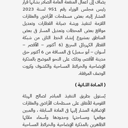
يضاف إلى أعمال المنفعة العامة الصادر بشأنها قرار
رئيس مجلس الوزراء رقم 951 لسنة 2023
المشار إليه، بعض مسطحات الأراضى والعقارات
اللازمة لتنفيذ ورشة صيانة القطارات وتعديل
مواقع بعض المحطات وتعديل المسار فى بعض
المناطق بمشروع إنشاء الخط الثانى من شبكة
القطار الكهربائى السريع (6 أكتوبر – الأقصر –
أسوان – أبو سمبل) فى المسافة من 6 أكتوبر حتى
مدينة الأقصر، وذلك على النحو الموضح بالمذكرة
الإيضاحية والخرائط المساحية والكشوف وكروت
الوصف المرفقة.
( المــادة الثــانية )
يُستولى بطريق التنفيذ المباشر لصالح الهيئة
القومية للأنفاق على مسطحات الأراضى والعقارات
الإضافية المشار إليها فى المادة السابقة ، والمبين
موقعها ومساحتها وحدودها وأسماء ملاكها
الظاهرين بالمذكرة الإيضاحية والخرائط المساحية