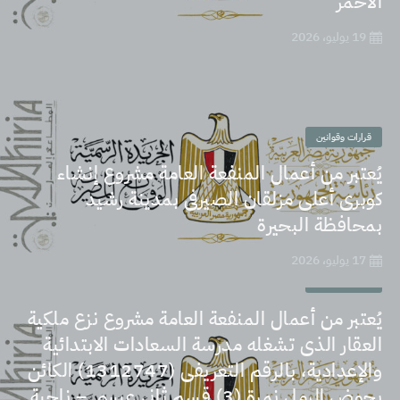
الأحمر
19 يوليو، 2026
قرارات وقوانين
يُعتبر من أعمال المنفعة العامة مشروع إنشاء
كوبرى أعلى مزلقان الصيرفى بمدينة رشيد
بمحافظة البحيرة
17 يوليو، 2026
قرارات وقوانين
يُعتبر من أعمال المنفعة العامة مشروع نزع ملكية
العقار الذى تشغله مدرسة السعادات الابتدائية
والإعدادية، بالرقم التعريفى (1312747) الكائن
بحوض الرمل نمرة (3) قسم ثانى عيسى – ناحية