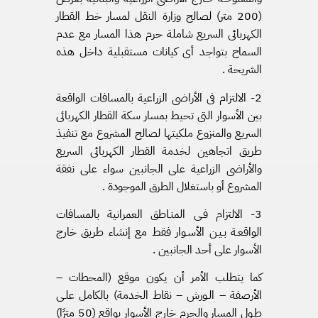
(200 متر) لصالح وزارة النقل لمسار خط القطار
الكهربائى السريع شاملة حرم هذا المسار مع عدم
السماح بتواجد أى كيانات مستقبلية داخل هذه
الشريحة .
2- الالتزام فى الأراضى الزراعية بالمسافات الواقعة
بين الأسوار التى تحيط بمسار سكة القطار الكهربائى
السريع والمنزوع ملكيتها لصالح المشروع مع تنفيذ
طريق اتجاهين لخدمة القطار الكهربائى السريع
والأراضى الزراعية على الجانبين سواء على نفقة
المشروع أو باستغلال الطرق الموجودة .
3- الالتزام فـى المنـاطق العمرانية بالمسافات
الواقعـة بـيـن الأسـوار فقط مع إنشاء طريق خارج
الأسوار على أحد الجانبين .
كما يتطلب الأمر أن يكون موقع (المحطات –
الأرصفة – الـورش – نقاط الخدمة) بالكامل علـى
طـول المسار والحرم خارج الأسوار بواقع (50 مترًا)