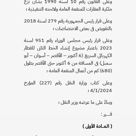
وعلى القانون رقم 10 لسنة 1990 بشأن نزع
ملكية العقارات للمنفعة العامة ولائحته التنفيذية ؛
وعلى قرار رئيس الجمهورية رقم 279 لسنة 2018
بالتفويض فى بعض الاختصاصات ؛
وعلى قرار رئيس مجلس الوزراء رقم 951 لسنة
2023 باعتبار مشروع إنشاء الخط الثانى للقطار
الكهربائى السريع (6 أكتوبر – الأقصر – أسوان – أبو
سمبل) فى المسافة من 6 أكتوبر حتى الأقصر بطول
(680) كم من أعمال المنفعة العامة ؛
وعلى كتاب وزارة النقل رقم (227) المؤرخ
4/1/2024 ؛
وبناءً على ما عرضه وزير النقل ؛
قــــــرر :
( المــادة الأولى )