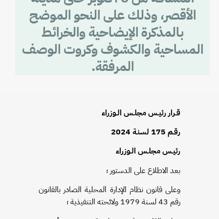
الأقصر، وذلك على النحو الموضح
بالمذكرة الإيضاحية والخرائط
المساحية والكشوف وكروت الوصف
المرفقة.
قـرار رئيـس مجلـس الـوزراء
رقـم 175 لسنـة 2024
رئيـس مجلـس الـوزراء
بعد الاطلاع على الدستور ؛
وعلى قانون نظام الإدارة المحلية الصادر بالقانون
رقم 43 لسنة 1979 ولائحته التنفيذية ؛