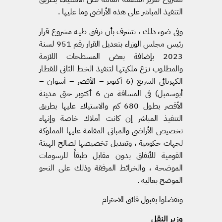
التنفيذ المباشر على هذه الأراضى وما عليها .
وفى ضوء ذلك ، نتشرف بأن نرفق طيـه مشروع قرار
رئيس مجلس الوزراء بتعديل القرار رقم 951 لسنة
2023 بإضافة بعض المسطحات اللازمة
والمطلـوب نـزع ملكيتهـا لتنفيذ الخـط الثانى للقطـار
الكهربائى السريع (6 أكتوبر – الأقصر – أسوان –
أبوسمبل) فى المسافة من 6 أكتوبر حتى مدينة
الأقصر بطـول 680 كم والاستيلاء عليها بطريق
التنفيذ المباشر إن كانت أملاك خاصة وإنهاء
تخصيص الأراضى والمبانى المقامة عليها المملوكة
لجهات حكومية ، وتعديل تخصيصها لصالح الهيئة
القومية للأنفاق بدون مقابل طبقاً للرسومات
الموضحة ، والخرائط المرفقة وذلك على النحو
الموضح بعاليه .
وتفضلوا بقبول فائق الاحترام
وزير النقل