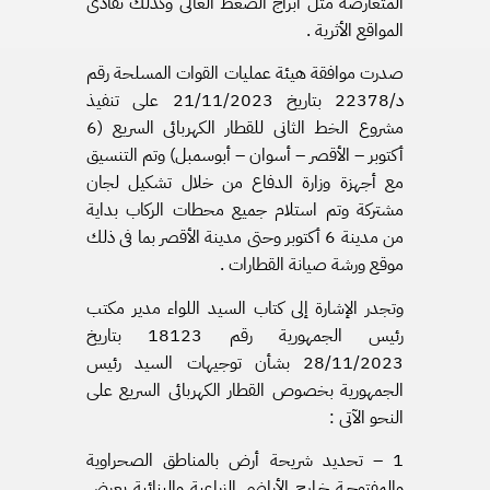
المتعارضة مثل أبراج الضغط العالى وكذلك تفادى
المواقع الأثرية .
صدرت موافقة هيئة عمليات القوات المسلحة رقم
د/22378 بتاريخ 21/11/2023 على تنفيذ
مشروع الخط الثانى للقطار الكهربائى السريع (6
أكتوبر – الأقصر – أسوان – أبوسمبل) وتم التنسيق
مع أجهزة وزارة الدفاع من خلال تشكيل لجان
مشتركة وتم استلام جميع محطات الركاب بداية
من مدينة 6 أكتوبر وحتى مدينة الأقصر بما فى ذلك
موقع ورشة صيانة القطارات .
وتجدر الإشارة إلى كتاب السيد اللواء مدير مكتب
رئيس الجمهورية رقم 18123 بتاريخ
28/11/2023 بشأن توجيهات السيد رئيس
الجمهورية بخصوص القطار الكهربائى السريع على
النحو الآتى :
1 – تحديد شريحة أرض بالمناطق الصحراوية
والمفتوحـة خـارج الأراضى الزراعية والبنائية بعرض