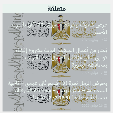
متعلقة
عرض كشوف وخرائط مشروع (77 آثار) بالدرب
الأحمر
19 يوليو، 2026
يُعتبر من أعمال المنفعة العامة مشروع إنشاء
كوبرى أعلى مزلقان الصيرفى بمدينة رشيد
يُعتبر من أعمال المنفعة العامة مشروع نزع ملكية
بمحافظة البحيرة
العقار الذى تشغله مدرسة السعادات الابتدائية
17 يوليو، 2026
والإعدادية، بالرقم التعريفى (1312747) الكائن
بحوض الرمل نمرة (3) قسم ثانى عيسى – ناحية
السعادات – مركز بلبيس – محافظة الشرقية،
بمساحة مقدارها (3985م2) تقريبًا.
16 يوليو، 2026