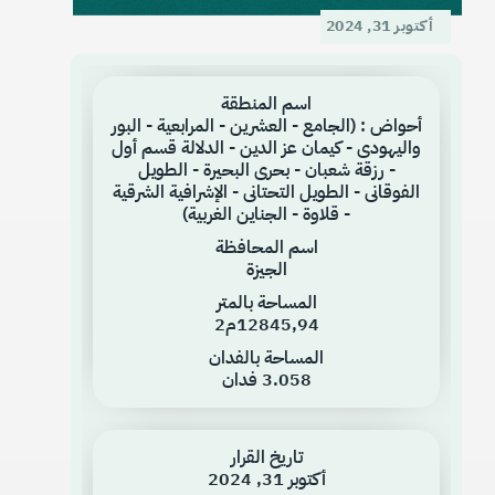
أكتوبر 31, 2024
اسم المنطقة
أحواض : (الجامع - العشرين - المرابعية - البور
واليهودى - كيمان عز الدين - الدلالة قسم أول
- رزقة شعبان - بحرى البحيرة - الطويل
الفوقانى - الطويل التحتانى - الإشرافية الشرقية
- قلاوة - الجناين الغربية)
اسم المحافظة
الجيزة
المساحة بالمتر
12845٫94م2
المساحة بالفدان
3.058 فدان
تاريخ القرار
أكتوبر 31, 2024