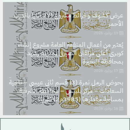
عرض كشوف وخرائط مشروع (77 آثار) بالدرب
الأحمر
19 يوليو، 2026
يُعتبر من أعمال المنفعة العامة مشروع إنشاء
كوبرى أعلى مزلقان الصيرفى بمدينة رشيد
يُعتبر من أعمال المنفعة العامة مشروع نزع ملكية
بمحافظة البحيرة
العقار الذى تشغله مدرسة السعادات الابتدائية
17 يوليو، 2026
والإعدادية، بالرقم التعريفى (1312747) الكائن
بحوض الرمل نمرة (3) قسم ثانى عيسى – ناحية
السعادات – مركز بلبيس – محافظة الشرقية،
بمساحة مقدارها (3985م2) تقريبًا.
16 يوليو، 2026