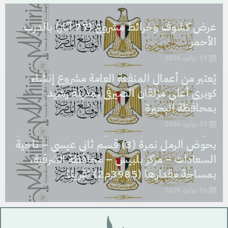
عرض كشوف وخرائط مشروع (77 آثار) بالدرب
الأحمر
19 يوليو، 2026
يُعتبر من أعمال المنفعة العامة مشروع إنشاء
كوبرى أعلى مزلقان الصيرفى بمدينة رشيد
يُعتبر من أعمال المنفعة العامة مشروع نزع ملكية
بمحافظة البحيرة
العقار الذى تشغله مدرسة السعادات الابتدائية
17 يوليو، 2026
والإعدادية، بالرقم التعريفى (1312747) الكائن
بحوض الرمل نمرة (3) قسم ثانى عيسى – ناحية
السعادات – مركز بلبيس – محافظة الشرقية،
بمساحة مقدارها (3985م2) تقريبًا.
16 يوليو، 2026