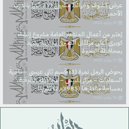
عرض كشوف وخرائط مشروع (77 آثار) بالدرب
الأحمر
19 يوليو، 2026
يُعتبر من أعمال المنفعة العامة مشروع إنشاء
كوبرى أعلى مزلقان الصيرفى بمدينة رشيد
يُعتبر من أعمال المنفعة العامة مشروع نزع ملكية
بمحافظة البحيرة
العقار الذى تشغله مدرسة السعادات الابتدائية
17 يوليو، 2026
والإعدادية، بالرقم التعريفى (1312747) الكائن
بحوض الرمل نمرة (3) قسم ثانى عيسى – ناحية
السعادات – مركز بلبيس – محافظة الشرقية،
بمساحة مقدارها (3985م2) تقريبًا.
16 يوليو، 2026