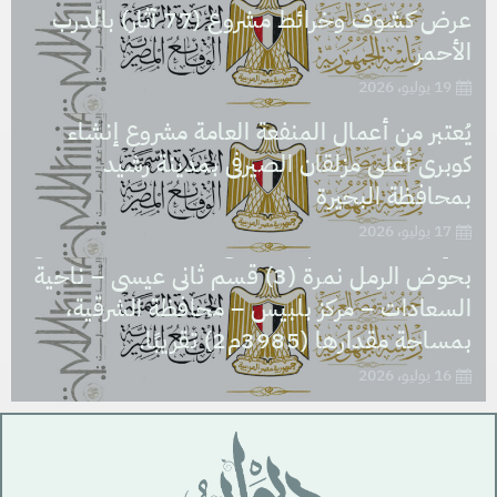
عرض كشوف وخرائط مشروع (77 آثار) بالدرب
الأحمر
19 يوليو، 2026
يُعتبر من أعمال المنفعة العامة مشروع إنشاء
كوبرى أعلى مزلقان الصيرفى بمدينة رشيد
يُعتبر من أعمال المنفعة العامة مشروع نزع ملكية
بمحافظة البحيرة
العقار الذى تشغله مدرسة السعادات الابتدائية
17 يوليو، 2026
والإعدادية، بالرقم التعريفى (1312747) الكائن
بحوض الرمل نمرة (3) قسم ثانى عيسى – ناحية
السعادات – مركز بلبيس – محافظة الشرقية،
بمساحة مقدارها (3985م2) تقريبًا.
16 يوليو، 2026