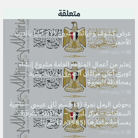
متعلقة
عرض كشوف وخرائط مشروع (77 آثار) بالدرب
الأحمر
19 يوليو، 2026
يُعتبر من أعمال المنفعة العامة مشروع إنشاء
كوبرى أعلى مزلقان الصيرفى بمدينة رشيد
يُعتبر من أعمال المنفعة العامة مشروع نزع ملكية
بمحافظة البحيرة
العقار الذى تشغله مدرسة السعادات الابتدائية
17 يوليو، 2026
والإعدادية، بالرقم التعريفى (1312747) الكائن
بحوض الرمل نمرة (3) قسم ثانى عيسى – ناحية
السعادات – مركز بلبيس – محافظة الشرقية،
بمساحة مقدارها (3985م2) تقريبًا.
16 يوليو، 2026