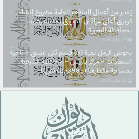
يُعتبر من أعمال المنفعة العامة مشروع إنشاء
كوبرى أعلى مزلقان الصيرفى بمدينة رشيد
يُعتبر من أعمال المنفعة العامة مشروع نزع ملكية
بمحافظة البحيرة
العقار الذى تشغله مدرسة السعادات الابتدائية
17 يوليو، 2026
والإعدادية، بالرقم التعريفى (1312747) الكائن
بحوض الرمل نمرة (3) قسم ثانى عيسى – ناحية
السعادات – مركز بلبيس – محافظة الشرقية،
بمساحة مقدارها (3985م2) تقريبًا.
16 يوليو، 2026