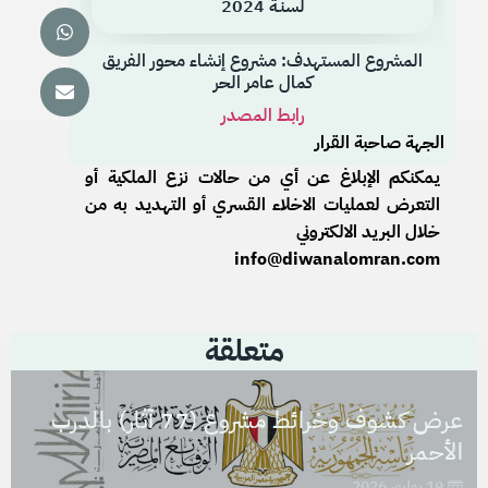
لسنـة 2024
المشروع المستهدف: مشروع إنشاء محور الفريق
كمال عامر الحر
رابط المصدر
الجهة صاحبة القرار
يمكنكم الإبلاغ عن أي من حالات نزع الملكية أو
التعرض لعمليات الاخلاء القسري أو التهديد به من
خلال البريد الالكتروني
info@diwanalomran.com
متعلقة
عرض كشوف وخرائط مشروع (77 آثار) بالدرب
الأحمر
19 يوليو، 2026