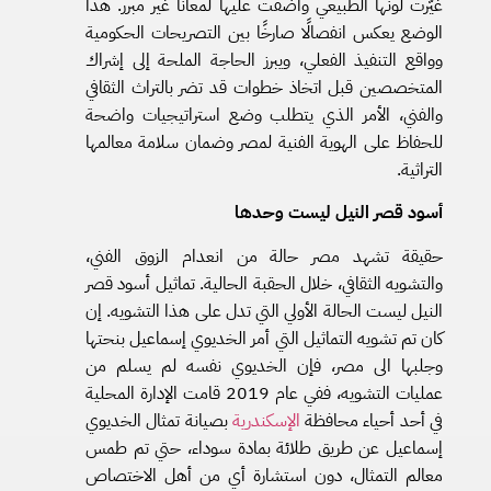
غيّرت لونها الطبيعي وأضفت عليها لمعانًا غير مبرر. هذا
الوضع يعكس انفصالًا صارخًا بين التصريحات الحكومية
وواقع التنفيذ الفعلي، ويبرز الحاجة الملحة إلى إشراك
المتخصصين قبل اتخاذ خطوات قد تضر بالتراث الثقافي
والفني، الأمر الذي يتطلب وضع استراتيجيات واضحة
للحفاظ على الهوية الفنية لمصر وضمان سلامة معالمها
التراثية.
أسود قصر النيل ليست وحدها
حقيقة تشهد مصر حالة من انعدام الزوق الفني،
والتشويه الثقافي، خلال الحقبة الحالية. تماثيل أسود قصر
النيل ليست الحالة الأولي التي تدل على هذا التشويه. إن
كان تم تشويه التماثيل التي أمر الخديوي إسماعيل بنحتها
وجلبها الى مصر، فإن الخديوي نفسه لم يسلم من
عمليات التشويه، ففي عام 2019 قامت الإدارة المحلية
في أحد أحياء محافظة
الإسكندرية
بصيانة تمثال الخديوي
إسماعيل عن طريق طلائة بمادة سوداء، حتي تم طمس
معالم التمثال، دون استشارة أي من أهل الاختصاص