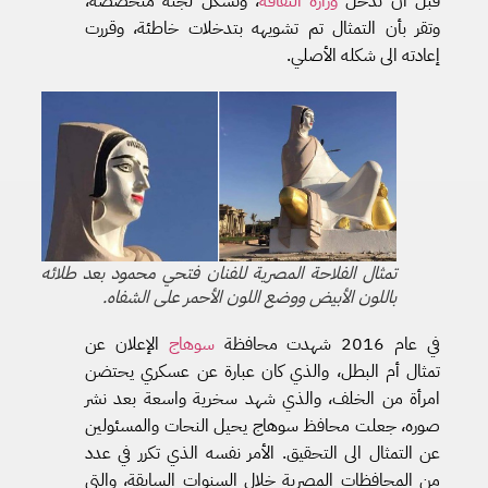
قبل أن تدخل
وزارة الثقافة
، وتشكل لجنة متخصصة،
وتقر بأن التمثال تم تشويهه بتدخلات خاطئة، وقررت
إعادته الى شكله الأصلي.
تمثال الفلاحة المصرية للفنان فتحي محمود بعد طلائه
باللون الأبيض ووضع اللون الأحمر على الشفاه.
في عام 2016 شهدت محافظة
سوهاج
الإعلان عن
تمثال أم البطل، والذي كان عبارة عن عسكري يحتضن
امرأة من الخلف، والذي شهد سخرية واسعة بعد نشر
صوره، جعلت محافظ سوهاج يحيل النحات والمسئولين
عن التمثال الى التحقيق. الأمر نفسه الذي تكرر في عدد
من المحافظات المصرية خلال السنوات السابقة، والتي