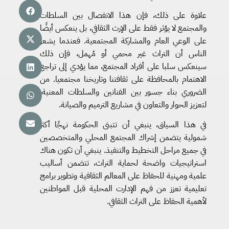
علاوة على ذلك، فإن هذا الانفصال بين السلطات
والمجتمع لا يؤثر فقط على الإرث الثقافي، بل ينعكس أيضًا
على الوعي العام والمشاركة المجتمعية. فعندما يشعر
الناس أن التراث غير محمي أو مُهمل، فإن ذلك
سينعكس سلبا على أفراد المجتمع، مما يؤدي إلى تراجع
الاهتمام بالمحافظة على ثقافتنا وتاريخنا مجتمعيا. من
الضروري بناء جسور بين الفنانين والسلطات المعنية،
لتعزيز الحوار والتعاون في مشاريع الترميم والصيانة.
في هذا السياق، ينبغي أن تتبنى الحكومة نهجًا أكثر
شمولية يتضمن إشراك المجتمع المحلي والمتخصصين
في جميع مراحل التخطيط والتنفيذ. ينبغي أن تكون هناك
استراتيجيات واضحة لحماية التراث، تتضمن أساليب
علمية ومهنية للحفاظ على المعالم الثقافية وتطوير برامج
تعليمية تعزز من فهم الإدارت المحلية قبل المواطنين
لأهمية الحفاظ على التراث الثقافي.