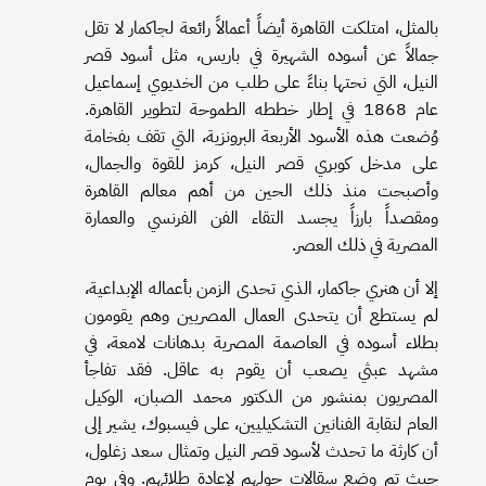
بالمثل، امتلكت القاهرة أيضاً أعمالاً رائعة لجاكمار لا تقل
جمالاً عن أسوده الشهيرة في باريس، مثل أسود قصر
النيل، التي نحتها بناءً على طلب من الخديوي إسماعيل
عام 1868 في إطار خططه الطموحة لتطوير القاهرة.
وُضعت هذه الأسود الأربعة البرونزية، التي تقف بفخامة
على مدخل كوبري قصر النيل، كرمز للقوة والجمال،
وأصبحت منذ ذلك الحين من أهم معالم القاهرة
ومقصداً بارزاً يجسد التقاء الفن الفرنسي والعمارة
المصرية في ذلك العصر.
إلا أن هنري جاكمار، الذي تحدى الزمن بأعماله الإبداعية،
لم يستطع أن يتحدى العمال المصريين وهم يقومون
بطلاء أسوده في العاصمة المصرية بدهانات لامعة، في
مشهد عبثي يصعب أن يقوم به عاقل. فقد تفاجأ
المصريون بمنشور من الدكتور محمد الصبان، الوكيل
العام لنقابة الفنانين التشكيليين، على فيسبوك، يشير إلى
أن كارثة ما تحدث لأسود قصر النيل وتمثال سعد زغلول،
حيث تم وضع سقالات حولهم لإعادة طلائهم. وفي يوم