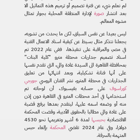
لم نعلم شيء عن فترة تصميم أو ترميم هذه التماثيل الا
بعد انتشار
صورة
لإدارة المنطقة المحلية بجوار تمثال
مشوه المعالم.
ليس بعيدا عن نفس السياق، لكن ما يحدث من تشويه،
يجعلنا نتذكر مثال بسيط عن كيفية اسناد الاعمال الفنية
في مصر، والمراقبة على تنفيذها، ففي عام 2022 تم
اسناد تصميم جداريات محطة مترو “كلية البنات”
بمحافظة القاهرة الى السيدة غادة والي، التي تقدم نفسها
على أنها فنانة تشكيلية، وبعد انتهائها من تعليق
الجداريات في محطة المترو، نشر الفنان الروسي
جورجي
كوراسوف
على حسابه بفيسبوك، أن لوحاته تم
استخدامها في أحد محطات المترو في القاهرة دون إذن
منه أو وضعه اسمه عليها، ليتقدم بعدها برفع قضية
على غادة والي مطالبا بالحقوق الأدبية، وقضت المحكمة
الاقتصادية
بحبسها
لمدة 6 أشهر وتغريمها نحو 4530
دولارا، وفي عام 2024 تقضي
المحكمة
بإلغاء حبس
المتهمة بالسرقة.