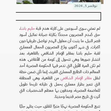
نوفمبر 1, 2024
لم تمضِ سوى أسبوعين على كارثة هدم قبة
حليم باشا
،
حتى صُدم المصريون مجددًا بكارثة صيانة تماثيل أسود
قصر النيل، ما يثبت أن معاول الهدم تواصل طريقها دون
اكتراث. في شهر أكتوبر، ودّع المصريون الجمال المعماري
لقبة حليم باشا بمقابر الإمام الشافعي بالقاهرة، بعد
انتشار صورها وهي تتحول إلى كومة من الأنقاض. هذه
لم تكن المرة الأولي التي تدمر فيها الحكومة المصرية أحد
المعالم ذات الطابع المعماري الفريد، إنما تأتي ضمن خطة
لنقل
مقابر الإمام الشافعي
من القاهرة، وهي المنطقة
التي تتميز بطراز معماري يحمل في طياته تاريخا طويل
للعاصمة المصرية، ومدفون بها معظم الشخصيات التي
أثرت في تاريخ مصر قديما وحديثا.
تتبع الحكومة المصرية نهجًا مثيرًا للقلق، حيث يظهر جليًا