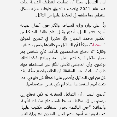
لون التماثيل، مبينًا أن عمليات التنظيف الدورية بدأت
منذ عام 2021 وتضمنت تطبيق طبقات عازلة بشكل
منتظم، مما ساهم في الحفاظ عليها من التآكل.
ردًّا على بيان وزارة السياحة والآثار حول أعمال صيانة
أسود قصر النيل، أبدى وكيل عام نقابة التشكيليين
الدكتور محمد الصبان رأيًا مغايرًا في تصريح لـموقع
“
المنصة
“، مؤكدًا أن التماثيل تم طلاؤها وليس تنظيفها،
وقال: “لا نحتاج متخصصين للتأكد، فأي شخص يمر
بجوار تماثيل أسود قصر النيل سيشم روائح نفاذة للطلاء
بوضوح، وأن المجلس الأعلى للآثار نفى استخدام مواد
طلاء كيميائية، بينما الحقيقة أن الطلاء واضح جدًا، وقد
غيّر من لون التماثيل وأضفى عليها لمعانًا غير طبيعي، مما
يثبت أنهم استخدموا مواد لم يكن ينبغي استخدامها.
أوضح الصبان أن التماثيل البرونزية لم تكن تحتاج إلى
ترميم، بل إلى تنظيف بسيط باستخدام مذيبات الأتربة،
وأضاف: “حتى اليافطة بجوار السقالات مكتوب عليها:
صيانة وترميم أسود قصر النيل بالتعاون مع وزارة الآثار،