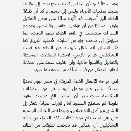
وهذا خطأ كبير؛ لأن التماثيل كانت تحتاج فقط إلى تنظيف
بسيط بمذيبات الأتربة، وليس إلى ترميم. وأكد أن طبقة
الطلاء التي أُضيفت قد أثّرت سلبًا على مظهر التماثيل
ولونها، محذرًا من أن عوامل الطقس والشمس وعوادم
السيارات ستتسبب في تقشر الطلاء بمرور الوقت، مما
سيؤدي إلى سحب جزء من الطبقة الأصلية للبرونز. كما
ذكر
الصبان
أنه خلال خروجه من النقابة مع نقيب
التشكيليين طارق الكومي، لاحظوا السقالات المحيطة
بالتماثيل وناقشوا حالتها، وأن النقيب صعد على السقالة
ليعاين التمثال من قرب، ليتأكد من حقيقة ما جرى.
إذن، تواجه الأعمال الفنية العريقة في مصر اليوم تحديًا
جديدًا، ليس من عوامل الزمن، بل من التدخلات
الحكومية، حيث يبدو أن التماثيل التي صمدت لعقود
طويلة لم تستطع الصمود أمام قرارات صيانة تفتقر إلى
التشاور مع أهل الاختصاص. وبينما تصر البيانات الرسمية
على نفي استخدام مواد الطلاء، يؤكد الخبراء من نقابة
التشكيليين أن التماثيل قد تعرضت لطبقات من الطلاء