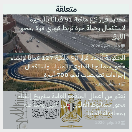
متعلقة
تجديد قرار نزع ملكية 91 فدانًا بالبحيرة
لاستكمال وصلة حرة تربط كوبري فوة بمحور
الليثي
6 أغسطس، 2026
الحكومة تُجدد قرار نزع ملكية 127 فدانًا لإنشاء
محور سمالوط العلوي بالمنيا.. واستكمال
إجراءات تعويضات نحو 700 أسرة
30 يوليو، 2026
يُعتبر من أعمال المنفعة العامة مشروع إنشاء
محور سمالوط العلوى على النيل ومداخله
بمحافظة المنيا
30 يوليو، 2026