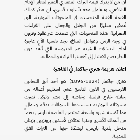
أن من لا يدرك قيمة التراث المعماري المميز لمقابر الإمام
الشافعي، ويتعامل معه بأسلوب قسري، لن يقدّر كذلك
القيمة الفنية المتجسدة في المنحوتات البرونزية، التي
تُضفي مظهرًا من الجلال والجمال على الفراغات
العمرانية. هذه المنحوتات، التي صمدت عبر عقود وقرون
في وجه الزمن وعوامل المناخ، تجد نفسها الآن عاجزة
أمام التدخلات البشرية غير المدروسة التي تُنفَّذ دون
النظر بعين الاعتبار إلى أهميتها التراثية والجمالية.
اعلان هزيمة هنري جاكمار في القاهرة
هنري جاكمار (1824-1896) هو أحد أبرز النحاتين
الفرنسيين في القرن التاسع عشر، استلهم أعماله من
رحلاته خارج فرنسا، وخاصة إلى مصر وتركيا. تميزت
منحوتاته البرونزية بتجسيدها للحيوانات بدقة وجمال،
مما أكسبه شهرة واسعة. تحتضن العاصمة باريس بعضاً
من أعماله الأشهر، ومنها تمثالان لأسدين برونزيين يزينان
مدخل بلدية باريس، ليشكلا جزءاً من التراث الفني
للمدينة.