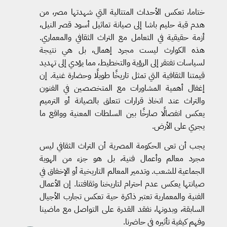
ختاما، تعكس الأحداث المتتالية التي شهدتها مصر، من
هدم قبة حليم باشا إلى صيانة تماثيل أسود قصر النيل،
أزمة حقيقية في التعامل مع التراث الثقافي والمعماري.
هذه الكوارث ليست مجرد إهمال، بل هي نتيجة
لسياسات تفتقر إلى الرؤية والتخطيط، مما يؤدي إلى تهديد
قيمتنا الثقافية التي تمثل تاريخًا طويلًا وحضارة غنية. إن
إغفال أهمية المشاورات مع المتخصصين في الفنون
والتراث عند اتخاذ قرارات تتعلق بالصيانة أو الترميم
يعكس انفصالًا صارخًا بين السلطات المعنية وواقع ما
يجري على الأرض.
يجب أن تعى الحكومة المصرية أن التراث الثقافي ليس
مجرد معالم وأعمال فنية، بل هو جزء من الهوية
الجماعية للشعب. وتدمير المعالم التاريخية أو الإخفاق في
صيانتها يعكس عدم احترام لتاريخنا وثقافتنا. إن الأعمال
الفنية والمعمارية تعتبر ذاكرة حية تعكس تجارب الأجيال
السابقة، وبدونها، نفقد القدرة على التواصل مع ماضينا
وفهم كيفية تأثيره في حاضرنا.