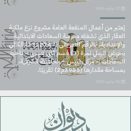
17 يوليو، 2026
قرارات وقوانين
يُعتبر من أعمال المنفعة العامة مشروع نزع ملكية
العقار الذى تشغله مدرسة السعادات الابتدائية
والإعدادية، بالرقم التعريفى (1312747) الكائن
بحوض الرمل نمرة (3) قسم ثانى عيسى – ناحية
السعادات – مركز بلبيس – محافظة الشرقية،
بمساحة مقدارها (3985م2) تقريبًا.
16 يوليو، 2026