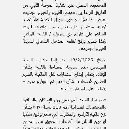
المحدودة المعلن عنها لتنفيذ المرحلة الأولي من
الطريق الرابط بين مدينتي الفيوم والفيوم الجديدة
بعرض ٣٠ مترًا ، وبطول حوالي ١ كم شاملاً تنفيذ
كوبري سطحي على بحر حسن واصف للربط
المباشر على طريق بني سويف / الفيوم الزراعي
وكذا تطوير ورفع كفاءة المدخل الشمالي لمدينة
الفيوم الجديدة .
بتاريخ 13/2/2025 ورد إلينا خطاب السيد
المهندس مدير مديرية المساحة بالفيوم بشأن
الإفادة بتمام إيداع استمارات نقل الملكية بالشهر
العقاري لأصحاب الشأن الذين تم التوقيع منهم –
رضاء – على استمارات البيع .
صدر قرار السيد المهندس وزير الإسكان والمرافق
والمجتمعات العمرانية رقم 218 لسنة ٢٠٢٥ بشأن
نزع ملكية الأراضي والعقارات التي تعذر توقيع ملاكها
أو ذوي الشأن من أصحاب الحقوق على النماذج
الخاصة بنقل ملكيتها للمنفعة العامة، وذلك تنفيذًا