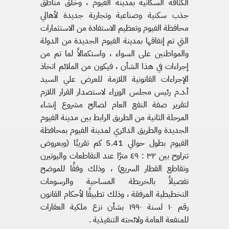
الكثافة السكانية بمدينة الفيوم ، وخلق مناطق
جذب سكنية وصناعية وتجارية جديدة لأهالي
محافظة الفيوم وتعظيم الاستفادة من الاستثمارات
التي تم إنفاقها بمدينة الفيوم الجديدة من الدولة
والمواطنين على السواء ، واستكمالاً لما تم من
إجراءات في هذا الشأن ، فيكون من الملائم اتخاذ
الإجراءات القانونية اللازمة للعرض علي السيد
أ.د.م رئيس مجلس الوزراء لاستصدار القرار اللازم
لتقرير صفة النفع العام لصالح مشروع إنشاء
المرحلة الثانية من الطريق الرابط بين مدينة الفيوم
الجديدة والطريق الدائري لمدينة الفيوم بمحافظة
الفيوم بطول حوالي 5.41 كم تقريبًا (وبعروض
تتراوح بين ٣٢ : ٤٩ مترًا عند التقاطعات واليوتيرن
وتقاطع القطار السريع) ، وذلك وفقًا للموضح
تفصيلاً بالخريطة المساحية والرسومات
التخطيطية المرفقة ، وذلك تطبيقًا لأحكام القانون
رقم ۱۰ لسنة ۱۹۹۰ بشأن نزع ملكية العقارات
للمنفعة العامة ولائحته التنفيذية .