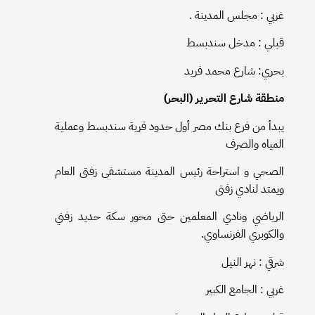
غربي : مجلس المدينة .
قبلي : مدخل سندبسط
بحري: شارع محمد فريد
منطقة شارع التحرير (البحر)
يبدأ من فرع بنك مصر أول حدود قرية سندبسط وعملية
المياه والصرف
الصحي و استراحة رئيس المدينة مستشفى زفتى العام
ويمتد لنادي زفتى
الرياضي ونادي المعلمين حتى محور سكة حديد زفني
والكوبري الفرنساوي.
شرقي : نهر النيل
غربي : الجامع الكبير