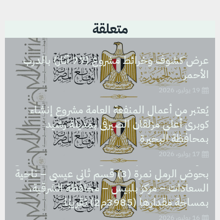
متعلقة
عرض كشوف وخرائط مشروع (77 آثار) بالدرب
الأحمر
19 يوليو، 2026
يُعتبر من أعمال المنفعة العامة مشروع إنشاء
كوبرى أعلى مزلقان الصيرفى بمدينة رشيد
يُعتبر من أعمال المنفعة العامة مشروع نزع ملكية
بمحافظة البحيرة
العقار الذى تشغله مدرسة السعادات الابتدائية
17 يوليو، 2026
والإعدادية، بالرقم التعريفى (1312747) الكائن
بحوض الرمل نمرة (3) قسم ثانى عيسى – ناحية
السعادات – مركز بلبيس – محافظة الشرقية،
بمساحة مقدارها (3985م2) تقريبًا.
16 يوليو، 2026