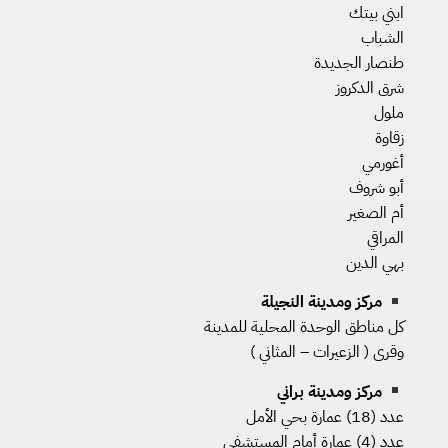
ابني بيتك
الشباب
طنصار الجديدة
شرق الدكروز
ملول
زقاوة
أغورمي
أبو شروف
أم الصغير
المراقي
بهي الدين
مركز ومدينة النجيلة
كل مناطق الوحدة المحلية للمدينة
وقرى ( الزعيرات – المثاني )
مركز ومدينة براني
عدد (18) عمارة بحي الأمل
عدد (4) عمارة أمام المستشفى