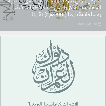
بحوض الرمل نمرة (3) قسم ثانى عيسى – ناحية
السعادات – مركز بلبيس – محافظة الشرقية،
بمساحة مقدارها (3985م2) تقريبًا.
16 يوليو، 2026
الإشتراك في قائمتنا البريدية