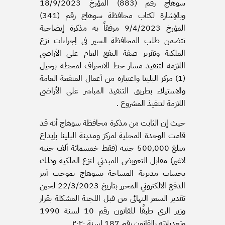
سوهاج رقم (883) المؤرخ 18/9/2023
وبالإشارة لكتاب محافظة سوهاج رقم (341)
المؤرخ 9/4/2023 مرفقاً به مذكرة إيضاحية
تتضمن طلب المحافظة السير فى إجراءات نزع
الملكية وتقرير صفة النفع العام على الأراضى
اللازمة لتنفيذ مسار خط الانحراف لمحطة برخيل
(1) مركز البلينا واعتباره من أعمال المنفعة العامة
والاستيلاء بطريق التنفيذ المباشر على الأراضى
اللازمة لتنفيذ المشروع .
حيث إن الثابت من مذكرة محافظة سوهاج أنه قد
قامت الوحدة المحلية لمركز ومدينة البلينا بإيداع
مبلغ 500٫000 جنيه (فقط خمسمائة ألف جنيه
لاغير) مقابل التعويض المبدئي لنزع الملكية وذلك
بحساب مديرية المساحة بسوهاج بموجب أمر
الدفع الالكتروني المحرر بتاريخ 22/3/2023 لحين
تقدير السعر النهائى من قبل اللجنة المشكلة بقرار
وزير الرى طبقًا للقانون رقم 10 لسنة 1990
وتعديلاته بالقانون رقم 187 لسنة ٢٠٢٠