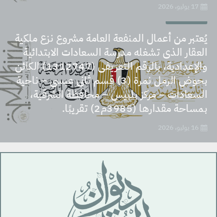
17 يوليو، 2026
قرارات وقوانين
يُعتبر من أعمال المنفعة العامة مشروع نزع ملكية
العقار الذى تشغله مدرسة السعادات الابتدائية
والإعدادية، بالرقم التعريفى (1312747) الكائن
بحوض الرمل نمرة (3) قسم ثانى عيسى – ناحية
السعادات – مركز بلبيس – محافظة الشرقية،
بمساحة مقدارها (3985م2) تقريبًا.
16 يوليو، 2026