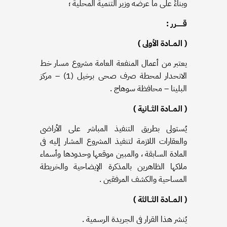
وبناءً على ما عرضه وزير التنمية المحلية ؛
قــــــرر :
( المــادة الأولى )
يعتبر من أعمال المنفعة العامة مشروع مسار خط
الانحدار لمحطة صرف صحى برخيل (1) – مركز
البلينا – محافظة سوهاج .
( المــادة الثــانية )
يُستولى بطريق التنفيذ المباشر على الأراضى
والعقارات اللازمة لتنفيذ المشروع المشار إليه فى
المادة السابقة ، والمبين موقعها وحدودها وأسماء
ملاكها الظاهرين بالمذكرة الإيضاحية والخريطة
المساحية والكشف المرفقين .
( المــادة الثــالثة )
يُنشر هذا القرار فى الجريدة الرسمية .