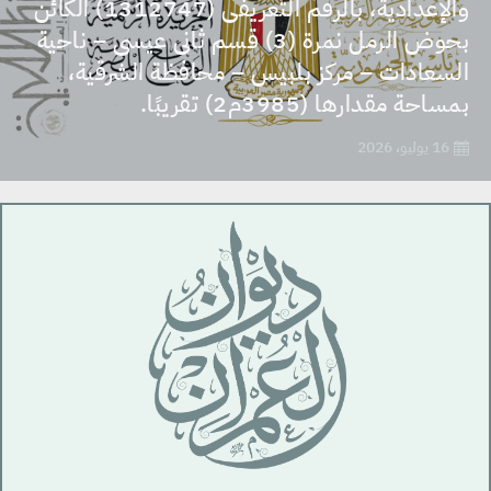
والإعدادية، بالرقم التعريفى (1312747) الكائن
بحوض الرمل نمرة (3) قسم ثانى عيسى – ناحية
السعادات – مركز بلبيس – محافظة الشرقية،
بمساحة مقدارها (3985م2) تقريبًا.
16 يوليو، 2026