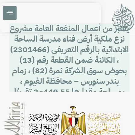
يُعتبر من أعمال المنفعة العامة مشروع
نزع ملكية أرض فناء مدرسة الساحة
الابتدائية بالرقم التعريفى (2301466)
، الكائنة ضمن القطعة رقم (13)
بحوض سوق الشركة نمرة (82) ، زمام
بندر سنورس – محافظة الفيوم ،
بمساحة مقدارها 440٫55م2 تقريبًا
بعد التنظيم