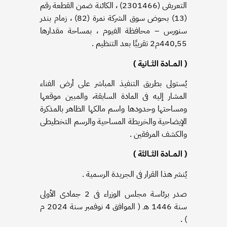
التعريفى (2301466) ، الكائنة ضمن القطعة رقم
(13) بحوض سوق الشركة نمرة (82) ، زمام بندر
سنورس – محافظة الفيوم ، بمساحة مقدارها
440٫55م2 تقريبًا بعد التنظيم .
( المــادة الثــانية )
يُستولى بطريق التنفيذ المباشر على أرض الفناء
المشار إليه فى المادة السابقة، والمبين موقعها
ومساحتها وحدودها واسم مالكها الظاهر بالمذكرة
الإيضاحية والخريطة المساحية والرسم التخطيطى
والكشف المرفقين .
( المــادة الثــالثة )
يُنشر هذا القرار فى الجريدة الرسمية .
صدر برئاسة مجلس الوزراء فى 2 جمادى الأولى
سنة 1446 هـ ( الموافق 4 نوفمبر سنة 2024 م
) .