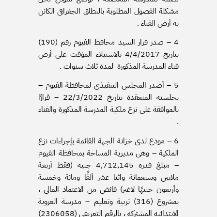
مشكلة الفصول المطلوبة بالنطاق الجغرافى الكائن
به أرض الفناء .
4 – صدر قرار السيد محافظ الفيوم رقم (190)
بتاريخ 4/4/2017 بالاستيلاء المؤقت على أرض
فناء المدرسة المذكورة لمدة ثلاث سنوات .
5 – أصدر المجلس التنفيذى لمحافظة الفيوم –
بجلسته المنعقدة بتاريخ 22/3/2022 – قرارًا
بالموافقة على نزع ملكية المدرسة المذكورة والفناء
.
6 – مودع لدى خزانة الجهة القائمة بإجراءات نزع
الملكية – وهى مديرية المساحة بمحافظة الفيوم
– مبلغ قدره 4٫712٫145 جنيه (فقط أربعة
ملايين وسبعمائة واثنا عشر ألفًا ومائة وخمسة
وأربعون جنيهًا لاغير) فائض من الاعتماد المالى ،
بمشروع (316) تربية وتعليم – مدرسة العروبة
الابتدائية المشتركة ، بالرقم التعريفى (2306058)