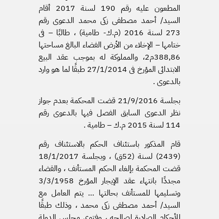
المطعون عليه رقم 190 لسنة 2017 أقام
السيد/ أحمد مصطفى زكى محمد الدعوى رقم
273 لسنة 2016 (م.ك- طامية) ، طالبًا – فى
ختامها – الإخلاء من الأرض الفضاء البالغ مساحتها
388٫86م2، والمملوكة له بموجب عقد البيع
الابتدائى المؤرخ فى 27/1/2014 طبقًا لما هو وارد
بالدعوى .
بجلسة 21/9/2016 قضت المحكمة بعدم جواز
نظر الدعوى السابق الفصل فيها بالدعوى رقم
114 لسنة 2015 م.ك – طامية .
قام المذكور باستئناف الحكم بالاستئناف رقم
(2439) لسنة (52ق) ، وبجلسة 18/1/2017
قضت المحكمة بإلغاء الحكم المستأنف ، والقضاء
مجددًا بانتهاء عقد الإيجار المؤرخ 3/3/1958
وتسليمها للمستأنف بحالتها … يتم العامل مع
السيد/ أحمد مصطفى زكى محمد ، وذلك طبقًا
للأحكام الصادرة لصالحه ، وفتوى مجلس الدولة