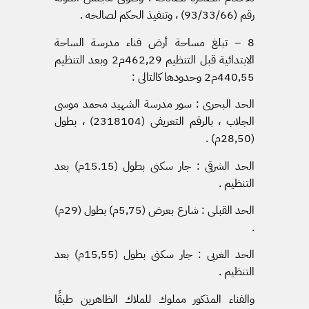
رقم (93/33/66) ، وتنفيذ الحكم لصالحه .
8 – تبلغ مساحة أرض فناء مدرسة الساحة
الابتدائية قبل التنظيم 462٫29م2 وبعد التنظيم
440٫55م2 وحدودها كالتالى :
الحد البحرى : سور مدرسة الشهيد محمد موسى
الجلاب ، بالرقم التعريفى (2318104) ، بطول
(28٫50م) .
الحد الشرقى : جار سكنى بطول (15.15م) بعد
التنظيم .
الحد القبلى : شارع بعرض (5٫75م) بطول (29م)
.
الحد الغربى : جار سكنى بطول (15٫55م) بعد
التنظيم .
والفناء المذكور مملوك للملاك الظاهرين طبقًا