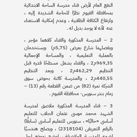
النفع العام لأرض فناء مدرسة الساحة الابتدائية
بمحافظة الفيوم نظرًا للحاجة الشديدة إليه ،
وارتفاع الكثافة الطلابية ، وعدم إمكانية الاستغناء
عنه لأنه لا يوجد بديل له .
2 – المدرسة المذكورة والفناء كلاهما مؤجر ،
ويفصلهما شارع بعرض (5٫75م) ويستخدمان
بالعملية التعليمية ، والمساحة الإجمالية
969٫35م2 ، والفناء يشغل مسطحًا قدره قبل
التنظيم 462٫29م2 ، وبعد التنظيم
440٫55م2 ، والمدرسة كائنة بحوض سوق
الشركة نمرة (82) من ضمن القطعة رقم (13) –
زمام بندر سنورس- محافظة الفيوم .
3 – فناء المدرسة المذكورة ملاصق لمدرسة
الشهيد محمد موسى عثمان الجلاب للتعليم
أساسى «حاليًا» ، سنورس للتعليم أساسى (سابقًا)
بالرقم التعريفى (2318104) ، ويصلح هندسيًا
لضمه للمدرسة الملاصقة ، لوضع نموذج لحل