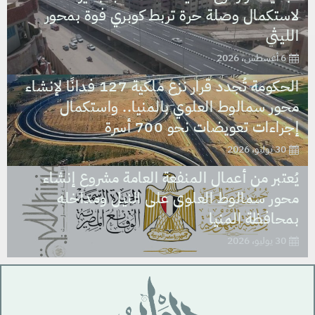
لاستكمال وصلة حرة تربط كوبري فوة بمحور
الليثي
6 أغسطس، 2026
الحكومة تُجدد قرار نزع ملكية 127 فدانًا لإنشاء
محور سمالوط العلوي بالمنيا.. واستكمال
إجراءات تعويضات نحو 700 أسرة
30 يوليو، 2026
يُعتبر من أعمال المنفعة العامة مشروع إنشاء
محور سمالوط العلوى على النيل ومداخله
بمحافظة المنيا
30 يوليو، 2026