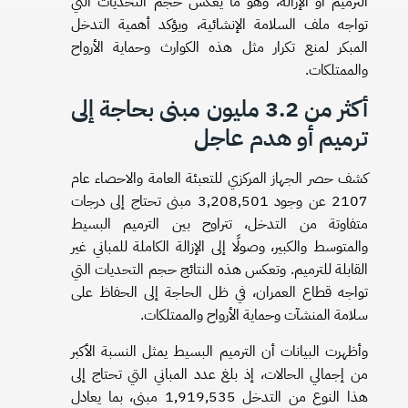
الترميم أو الإزالة، وهو ما يعكس حجم التحديات التي
تواجه ملف السلامة الإنشائية، ويؤكد أهمية التدخل
المبكر لمنع تكرار مثل هذه الكوارث وحماية الأرواح
والممتلكات.
أكثر من 3.2 مليون مبنى بحاجة إلى
ترميم أو هدم عاجل
كشف حصر الجهاز المركزي للتعبئة العامة والاحصاء عام
2107 عن وجود 3,208,501 مبنى تحتاج إلى درجات
متفاوتة من التدخل، تتراوح بين الترميم البسيط
والمتوسط والكبير، وصولًا إلى الإزالة الكاملة للمباني غير
القابلة للترميم. وتعكس هذه النتائج حجم التحديات التي
تواجه قطاع العمران، في ظل الحاجة إلى الحفاظ على
سلامة المنشآت وحماية الأرواح والممتلكات.
وأظهرت البيانات أن الترميم البسيط يمثل النسبة الأكبر
من إجمالي الحالات، إذ بلغ عدد المباني التي تحتاج إلى
هذا النوع من التدخل 1,919,535 مبنى، بما يعادل