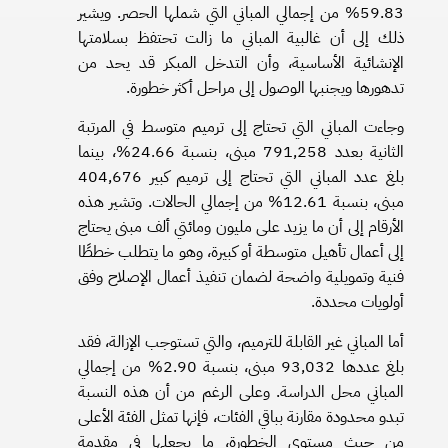
59.83% من إجمالي المباني التي شملها الحصر. ويشير
ذلك إلى أن غالبية المباني ما زالت تحتفظ بسلامتها
الإنشائية الأساسية، وأن التدخل المبكر قد يحد من
تدهورها ويجنبها الوصول إلى مراحل أكثر خطورة.
وجاءت المباني التي تحتاج إلى ترميم متوسط في المرتبة
الثانية بعدد 791,258 مبنى، بنسبة 24.66%، بينما
بلغ عدد المباني التي تحتاج إلى ترميم كبير 404,676
مبنى، بنسبة 12.61% من إجمالي الحالات. وتشير هذه
الأرقام إلى أن ما يزيد على مليون ومائتي ألف مبنى يحتاج
إلى أعمال تأهيل متوسطة أو كبيرة، وهو ما يتطلب خططًا
فنية وتمويلية واضحة لضمان تنفيذ أعمال الإصلاح وفق
أولويات محددة.
أما المباني غير القابلة للترميم، والتي تستوجب الإزالة، فقد
بلغ عددها 93,032 مبنى، بنسبة 2.90% من إجمالي
المباني محل الدراسة. وعلى الرغم من أن هذه النسبة
تبدو محدودة مقارنة بباقي الفئات، فإنها تمثل الفئة الأعلى
من حيث مستوى الخطورة، ما يجعلها في مقدمة