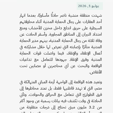
يوليو 1, 2026
شهدت منطقة منشية ناصر حادثًا مأساويًا، بعدما انهار
أحد العقارات على رجال الحماية المدنية أثناء محاولاتهم
السيطرة على حريق اندلع داخل مخزن للأخشاب ومنع
امتداد النيران إلى المناطق المجاورة. وأسفر الحادث عن
وفاة ثلاثة من رجال الحماية المدنية، بينهم مدير الحماية
المدنية متأثرًا بإصابته التي تعرض لها خلال مشاركته في
أعمال الإطفاء والإنقاذ، فيما واصلت قوات الحماية
المدنية وفرق الإنقاذ جهودها للتعامل مع تداعيات
الواقعة والبحث عن أي محاصرين أو مصابين تحت
الأنقاض.
وتعيد هذه الواقعة إلى الواجهة أزمة المباني المتهالكة في
مصر، التي لا تهدد قاطنيها فقط، بل تمتد مخاطرها إلى
فرق الطوارئ التي تتعامل مع الحرائق والحوادث. وتأتي
الحادثة في وقت تكشف فيه بيانات رسمية عن وجود أكثر
من 3.2 مليون مبنى تحتاج إلى درجات متفاوتة من