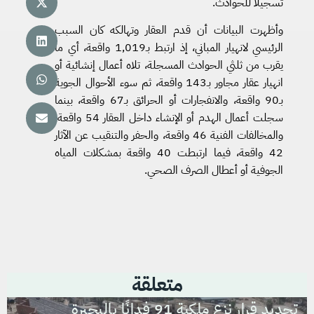
تسجيلًا للحوادث.
وأظهرت البيانات أن قدم العقار وتهالكه كان السبب
الرئيسي لانهيار المباني، إذ ارتبط بـ1,019 واقعة، أي ما
يقرب من ثلثي الحوادث المسجلة، تلاه أعمال إنشائية أو
انهيار عقار مجاور بـ143 واقعة، ثم سوء الأحوال الجوية
بـ90 واقعة، والانفجارات أو الحرائق بـ67 واقعة، بينما
سجلت أعمال الهدم أو الإنشاء داخل العقار 54 واقعة،
والمخالفات الفنية 46 واقعة، والحفر والتنقيب عن الآثار
42 واقعة، فيما ارتبطت 40 واقعة بمشكلات المياه
الجوفية أو أعطال الصرف الصحي.
متعلقة
تجديد قرار نزع ملكية 91 فدانًا بالبحيرة