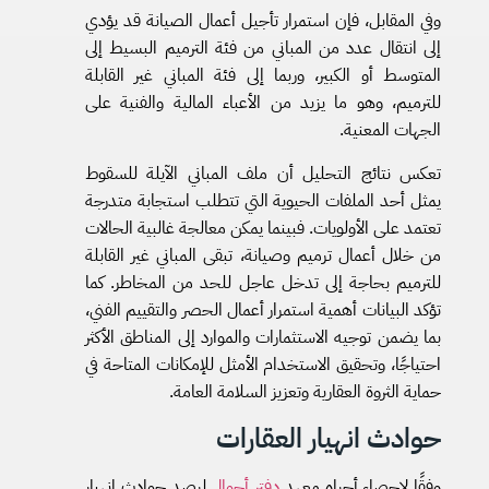
وفي المقابل، فإن استمرار تأجيل أعمال الصيانة قد يؤدي
إلى انتقال عدد من المباني من فئة الترميم البسيط إلى
المتوسط أو الكبير، وربما إلى فئة المباني غير القابلة
للترميم، وهو ما يزيد من الأعباء المالية والفنية على
الجهات المعنية.
تعكس نتائج التحليل أن ملف المباني الآيلة للسقوط
يمثل أحد الملفات الحيوية التي تتطلب استجابة متدرجة
تعتمد على الأولويات. فبينما يمكن معالجة غالبية الحالات
من خلال أعمال ترميم وصيانة، تبقى المباني غير القابلة
للترميم بحاجة إلى تدخل عاجل للحد من المخاطر. كما
تؤكد البيانات أهمية استمرار أعمال الحصر والتقييم الفني،
بما يضمن توجيه الاستثمارات والموارد إلى المناطق الأكثر
احتياجًا، وتحقيق الاستخدام الأمثل للإمكانات المتاحة في
حماية الثروة العقارية وتعزيز السلامة العامة.
حوادث انهيار العقارات
وفقًا لإحصاء أجراه معهد
دفتر أحوال
لرصد حوادث انهيار