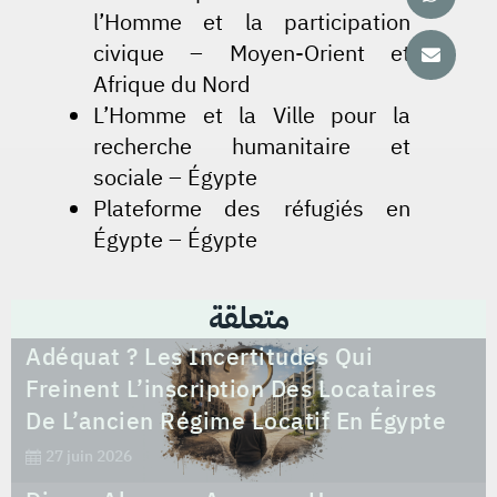
l’Homme et la participation
civique – Moyen-Orient et
Afrique du Nord
L’Homme et la Ville pour la
recherche humanitaire et
sociale – Égypte
Plateforme des réfugiés en
Égypte – Égypte
متعلقة
Logement Alternatif Ou Logement
Adéquat ? Les Incertitudes Qui
Freinent L’inscription Des Locataires
De L’ancien Régime Locatif En Égypte
27 juin 2026